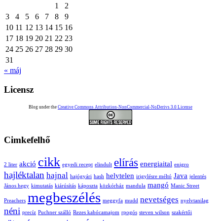
1
2
3
4
5
6
7
8
9
10
11
12
13
14
15
16
17
18
19
20
21
22
23
24
25
26
27
28
29
30
31
« máj
Licensz
Blog under the
Creative Commons Attribution-NonCommercial-NoDerivs 3.0 License
Cimkefelhő
cikk
elírás
akció
energiaital
2 liter
egyedi recept
elindult
enigro
hajléktalan
hajnal
helytelen
Java
hajógyári
hash
irigylésre méltó
jelentés
mangó
János hegy
kimutatás
kiárúsítás
káposzta
közkórház
mandula
Manic Street
megbeszélés
nevetséges
Preachers
meggyfa
mudd
nyelvtanilag
néni
precíz
Puchner szálló
Rezes kabócamajom
rpogós
steven wilson
szakértői