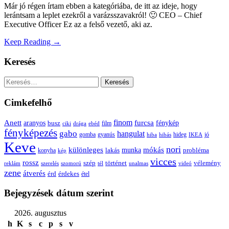
Már jó régen írtam ebben a kategóriába, de itt az ideje, hogy
lerántsam a leplet ezekről a varázsszavakról! 🙂 CEO – Chief
Executive Officer Ez az a felső vezető, aki az.
Keep Reading →
Keresés
Keresés:
Cimkefelhő
Anett
finom
furcsa
fénykép
aranyos
busz
film
ciki
drága
ebéd
fényképezés
gabo
hangulat
gomba
gyanús
hiba
hibás
hideg
IKEA
jó
Keve
nori
különleges
mókás
munka
probléma
lakás
konyha
kép
vicces
rossz
szép
vélemény
történet
reklám
szerelés
szomorú
tél
unalmas
videó
zene
átverés
érd
érdekes
étel
Bejegyzések dátum szerint
2026. augusztus
h
K
s
c
p
s
v