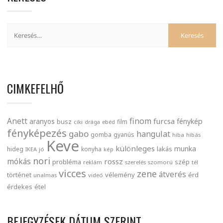
CIMKEFELHŐ
finom
Anett
furcsa
fénykép
aranyos
busz
film
ciki
drága
ebéd
fényképezés
gabo
hangulat
gomba
gyanús
hiba
hibás
Keve
különleges
munka
lakás
hideg
konyha
IKEA
jó
kép
nori
mókás
rossz
probléma
szép
reklám
szerelés
szomorú
tél
vicces
zene
átverés
történet
vélemény
érd
unalmas
videó
érdekes
étel
BEJEGYZÉSEK DÁTUM SZERINT