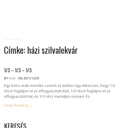
MINDENNAPI
GONDOLATMORZSÁK
Címke:
házi szilvalekvár
1/3 – 1/3 – 1/3
BY
KGA
ON 2011/12/01
Egy bölcs arab mondás szerint az ember úgy étkezzen, hogy 1/3
részt foglaljon el az elfogyasztott étel, 1/3 részt foglaljon el az
elfogyasztott ital, és 1/3 rész maradjon üresen. És.
Keep Reading →
KERESÉS