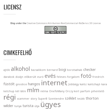
LICENSZ
Blog under the
Creative Commons Attribution-NonCommercial-NoDerivs 3.0 License
CIMKEFELHŐ
alkohol
bogi
checker
ajtók
bazsalikom
bernard
borotvahab
evés
fotó
darabok
dizájn
előkerült
euró
feleves
forgalom
friedrich
internet
füstölt
hangos
gnostice
Jobbágy
kalóz
kalózhajó
kara
mlm
ketchup
kél
látni
néma
OneToMany
Orczy kert
parfüm
pihentető
régi
széklet
thorton
scammer
story
Super8
Szentendre
teükk
ügyes
wilder
turista
tunya
útja