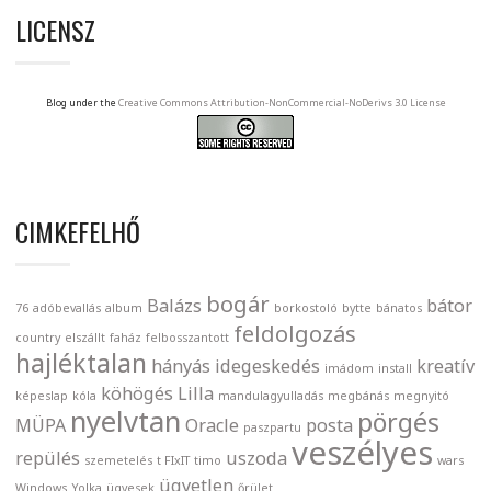
LICENSZ
Blog under the
Creative Commons Attribution-NonCommercial-NoDerivs 3.0 License
CIMKEFELHŐ
bogár
Balázs
bátor
76
adóbevallás
album
borkostoló
bytte
bánatos
feldolgozás
country
elszállt
faház
felbosszantott
hajléktalan
hányás
idegeskedés
kreatív
imádom
install
köhögés
Lilla
képeslap
kóla
mandulagyulladás
megbánás
megnyitó
nyelvtan
pörgés
MÜPA
Oracle
posta
paszpartu
veszélyes
repülés
uszoda
szemetelés
t FIxIT
timo
wars
ügyetlen
Windows
Yolka
ügyesek
őrület