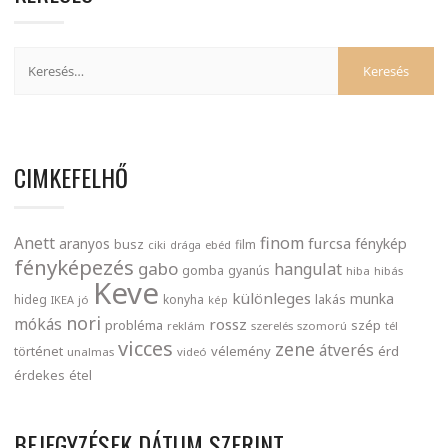
CIMKEFELHŐ
finom
Anett
furcsa
fénykép
aranyos
busz
film
ciki
drága
ebéd
fényképezés
gabo
hangulat
gomba
gyanús
hiba
hibás
Keve
különleges
munka
lakás
hideg
konyha
IKEA
jó
kép
nori
mókás
rossz
probléma
szép
reklám
szerelés
szomorú
tél
vicces
zene
átverés
történet
vélemény
érd
unalmas
videó
érdekes
étel
BEJEGYZÉSEK DÁTUM SZERINT