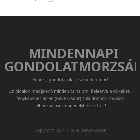
MINDENNAPI
GONDOLATMORZSÁ
Képek-, gondolatok-, és minden más!
Az oldalon megjelenő minden tartalom, beleérve a cikkeket,
fényképeket az én (Keve Gábor) tulajdonom. további
felhasználásuk engedélyhez kötött!
Copyright 2001 - 2018, Keve Gábor