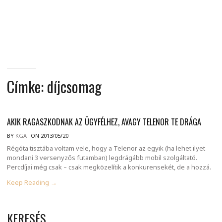
MINDENNAPI
GONDOLATMORZSÁK
Címke:
díjcsomag
AKIK RAGASZKODNAK AZ ÜGYFÉLHEZ, AVAGY TELENOR TE DRÁGA
BY
KGA
ON 2013/05/20
Régóta tisztába voltam vele, hogy a Telenor az egyik (ha lehet ilyet
mondani 3 versenyzős futamban) legdrágább mobil szolgáltató.
Percdíjai még csak – csak megközelítik a konkurensekét, de a hozzá.
Keep Reading →
KERESÉS