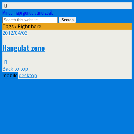
Mindennapi gondolatmorzsák
Tags › Right here
2012/04/03
Hangulat zene
Back to top
mobile
desktop