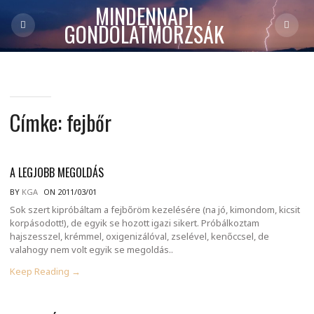
MINDENNAPI
GONDOLATMORZSÁK
Címke:
fejbőr
A LEGJOBB MEGOLDÁS
BY
KGA
ON 2011/03/01
Sok szert kipróbáltam a fejbőröm kezelésére (na jó, kimondom, kicsit
korpásodott!), de egyik se hozott igazi sikert. Próbálkoztam
hajszesszel, krémmel, oxigenizálóval, zselével, kenőccsel, de
valahogy nem volt egyik se megoldás..
Keep Reading →