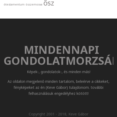
ősz
ótestamentum
összemosva
MINDENNAPI
GONDOLATMORZSÁ
Képek-, gondolatok-, és minden más!
Az oldalon megjelenő minden tartalom, beleérve a cikkeket,
fényképeket az én (Keve Gábor) tulajdonom. további
felhasználásuk engedélyhez kötött!
Copyright 2001 - 2018, Keve Gábor