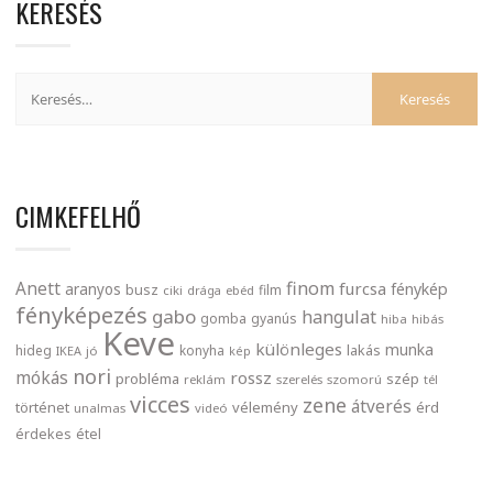
KERESÉS
CIMKEFELHŐ
finom
Anett
furcsa
fénykép
aranyos
busz
film
ciki
drága
ebéd
fényképezés
gabo
hangulat
gomba
gyanús
hiba
hibás
Keve
különleges
munka
lakás
hideg
konyha
IKEA
jó
kép
nori
mókás
rossz
probléma
szép
reklám
szerelés
szomorú
tél
vicces
zene
átverés
történet
vélemény
érd
unalmas
videó
érdekes
étel