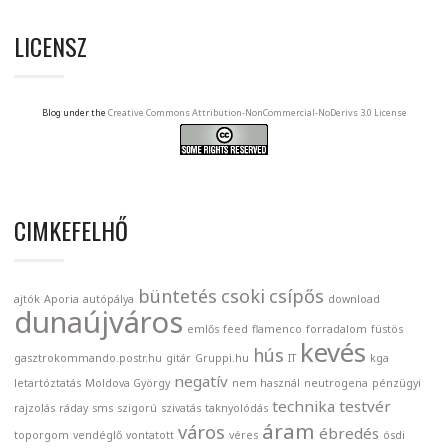
LICENSZ
Blog under the
Creative Commons Attribution-NonCommercial-NoDerivs 3.0 License
CIMKEFELHŐ
büntetés
csoki
csípős
ajtók
Aporia
autópálya
download
dunaújváros
emlős
feed
flamenco
forradalom
füstös
kevés
hús
gasztrokommando.postr.hu
gitár
Gruppi.hu
IT
kga
negatív
letartóztatás
Moldova György
nem használ
neutrogena
pénzügyi
technika
testvér
rajzolás
ráday
sms
szigorú
szivatás
taknyolódás
áram
város
ébredés
toporgom
vendéglő
vontatott
véres
ósdi