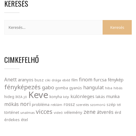
KERESÉS
CIMKEFELHŐ
finom
Anett
furcsa
fénykép
aranyos
busz
film
ciki
drága
ebéd
fényképezés
gabo
hangulat
gomba
gyanús
hiba
hibás
Keve
különleges
munka
lakás
hideg
konyha
IKEA
jó
kép
nori
mókás
rossz
probléma
szép
reklám
szerelés
szomorú
tél
vicces
zene
átverés
történet
vélemény
érd
unalmas
videó
érdekes
étel