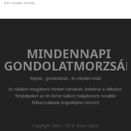
Irén
vizuális
öncélú
MINDENNAPI
GONDOLATMORZSÁ
Képek-, gondolatok-, és minden más!
Az oldalon megjelenő minden tartalom, beleérve a cikkeket,
fényképeket az én (Keve Gábor) tulajdonom. további
felhasználásuk engedélyhez kötött!
Copyright 2001 - 2018, Keve Gábor