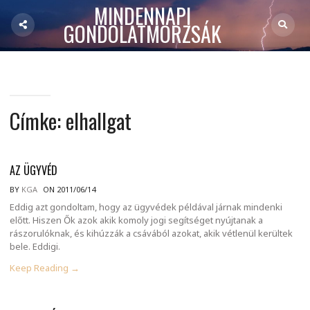
MINDENNAPI
GONDOLATMORZSÁK
Címke:
elhallgat
AZ ÜGYVÉD
BY
KGA
ON 2011/06/14
Eddig azt gondoltam, hogy az ügyvédek példával járnak mindenki
előtt. Hiszen Ők azok akik komoly jogi segítséget nyújtanak a
rászorulóknak, és kihúzzák a csávából azokat, akik vétlenül kerültek
bele. Eddigi.
Keep Reading →