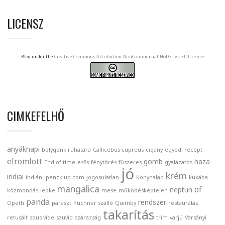
LICENSZ
Blog under the
Creative Commons Attribution-NonCommercial-NoDerivs 3.0 License
CIMKEFELHŐ
anyáknapi
bolygónk ruhatára
Callicebus cupreus
cigány
egyedi recept
elromlott
gomb
haza
End of time
esős
fénytörés
fűszeres
gyalázatos
jó
krém
indiai
indián
ipenzklub.com
jogosulatlan
Konyhalap
kukába
mangalica
of
neptun
közmondás
lepke
mese
működésképtelen
panda
rendszer
Opeth
paraszt
Puchner szálló
Quimby
restaurálás
takarítás
retusált
sous vide
szuvid
szárazság
trim
varjú
Varsányi