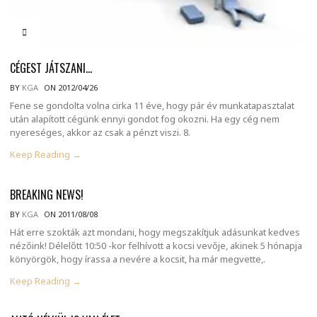
CÉGEST JÁTSZANI…
BY
KGA
ON 2012/04/26
Fene se gondolta volna cirka 11 éve, hogy pár év munkatapasztalat
után alapított cégünk ennyi gondot fog okozni. Ha egy cég nem
nyereséges, akkor az csak a pénzt viszi. 8.
Keep Reading →
BREAKING NEWS!
BY
KGA
ON 2011/08/08
Hát erre szokták azt mondani, hogy megszakítjuk adásunkat kedves
nézőink! Délelőtt 10:50 -kor felhívott a kocsi vevője, akinek 5 hónapja
könyörgök, hogy írassa a nevére a kocsit, ha már megvette,.
Keep Reading →