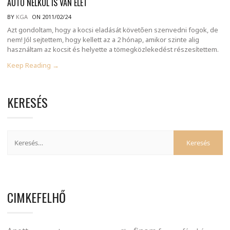
AUTÓ NÉLKÜL IS VAN ÉLET
BY
KGA
ON 2011/02/24
Azt gondoltam, hogy a kocsi eladását követően szenvedni fogok, de
nem! Jól sejtettem, hogy kellett az a 2 hónap, amikor szinte alig
használtam az kocsit és helyette a tömegközlekedést részesítettem.
Keep Reading →
KERESÉS
CIMKEFELHŐ