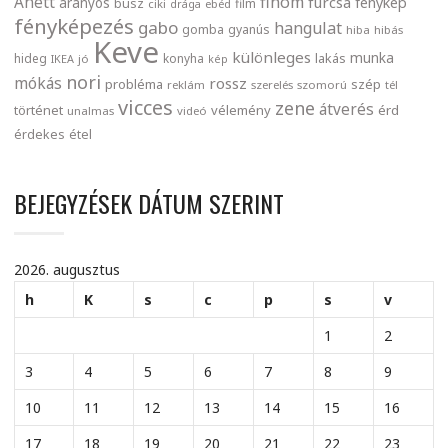
finom
Anett
furcsa
fénykép
aranyos
busz
film
ciki
drága
ebéd
fényképezés
gabo
hangulat
gomba
gyanús
hiba
hibás
Keve
különleges
munka
lakás
hideg
konyha
IKEA
jó
kép
nori
mókás
rossz
probléma
szép
reklám
szerelés
szomorú
tél
vicces
zene
átverés
történet
vélemény
érd
unalmas
videó
érdekes
étel
BEJEGYZÉSEK DÁTUM SZERINT
2026. augusztus
h
K
s
c
p
s
v
1
2
3
4
5
6
7
8
9
10
11
12
13
14
15
16
17
18
19
20
21
22
23