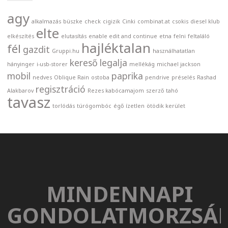
agy
alkalmazás
büszke
check
cigizik
Cinki
combinat.at
csokis
diesel klub
elte
elkészítés
elutasítás
enable edit and continue
etna
felni
feltaláló
hajléktalan
fél
gazdit
Gruppi.hu
használhatatlan
kereső
legalja
hányinger
i-usb-storer
mellékág
michael jackson
mobil
paprika
nedves
Oblique Rain
ostoba
pendrive
préselés
Rashad
regisztráció
Alakbarov
Rezes kabócamajom
szerző
tahó
tavasz
torlódás
túrógombóc
égő
ízetlen
ötödik kerület
MINDENNAPI
GONDOLATMORZSÁ