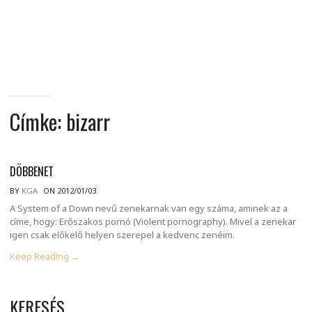
MINDENNAPI
GONDOLATMORZSÁK
Címke:
bizarr
DÖBBENET
BY
KGA
ON 2012/01/03
A System of a Down nevű zenekarnak van egy száma, aminek az a
címe, hogy: Erőszakos pornó (Violent pornography). Mivel a zenekar
igen csak előkelő helyen szerepel a kedvenc zenéim.
Keep Reading →
KERESÉS