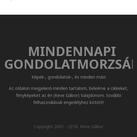
MINDENNAPI
GONDOLATMORZSÁ
Képek-, gondolatok-, és minden más!
Az oldalon megjelenő minden tartalom, beleérve a cikkeket,
fényképeket az én (Keve Gábor) tulajdonom. további
felhasználásuk engedélyhez kötött!
Copyright 2001 - 2018, Keve Gábor