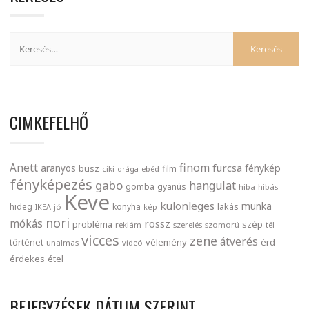
CIMKEFELHŐ
finom
Anett
furcsa
fénykép
aranyos
busz
film
ciki
drága
ebéd
fényképezés
gabo
hangulat
gomba
gyanús
hiba
hibás
Keve
különleges
munka
lakás
hideg
konyha
IKEA
jó
kép
nori
mókás
rossz
probléma
szép
reklám
szerelés
szomorú
tél
vicces
zene
átverés
történet
vélemény
érd
unalmas
videó
érdekes
étel
BEJEGYZÉSEK DÁTUM SZERINT