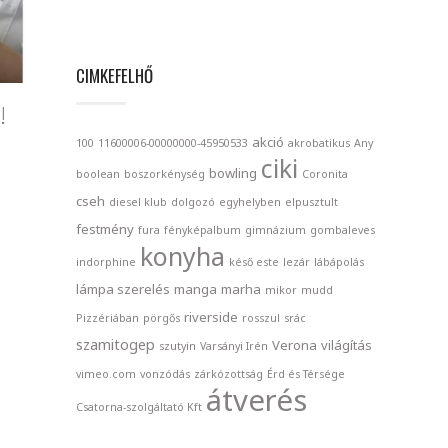
CIMKEFELHŐ
!
akció
100
11600006-00000000-45950533
akrobatikus
Any
ciki
bowling
boolean
boszorkénység
Coronita
cseh
diesel klub
dolgozó
egyhelyben
elpusztult
festmény
fura
fényképalbum
gimnázium
gombaleves
konyha
indorphine
késő este
lezár
lábápolás
lámpa szerelés
manga
marha
mikor
mudd
riverside
Pizzériában
pörgős
rosszul
srác
szamitogep
Verona
világítás
szutyin
Varsányi Irén
vimeo.com
vonzódás
zárkózottság
Érd és Térsége
átverés
Csatorna-szolgáltató Kft