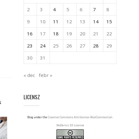
2
3
4
5
6
7
8
9
10
11
12
13
14
15
16
17
18
19
20
21
22
23
24
25
26
27
28
29
30
31
« dec
febr »
LICENSZ
Blog under the
Creative Commons Attribution-NonCommercial-
NoDerivs 3.0 License