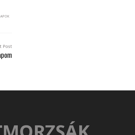
NAPOK
t Post
apom
TMORZSÁK