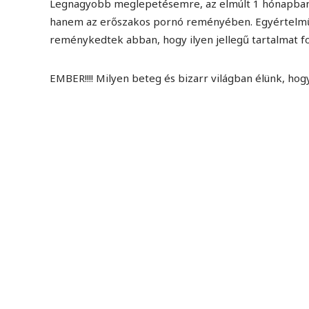
Legnagyobb meglepetésemre, az elmúlt 1 hónapban
hanem az erőszakos pornó reményében. Egyértelműen
reménykedtek abban, hogy ilyen jellegű tartalmat fo
EMBER!!!! Milyen beteg és bizarr világban élünk, hog