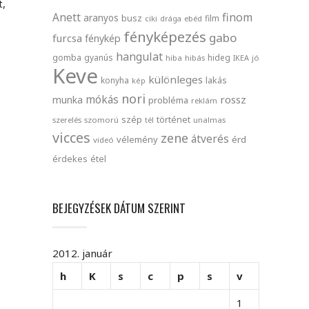
t,
finom
Anett
aranyos
busz
film
ciki
drága
ebéd
fényképezés
gabo
furcsa
fénykép
hangulat
gomba
gyanús
hideg
hiba
hibás
IKEA
jó
Keve
különleges
lakás
konyha
kép
nori
mókás
rossz
munka
probléma
reklám
szép
történet
szerelés
szomorú
tél
unalmas
vicces
zene
átverés
vélemény
érd
videó
érdekes
étel
BEJEGYZÉSEK DÁTUM SZERINT
2012. január
h
K
s
c
p
s
v
1