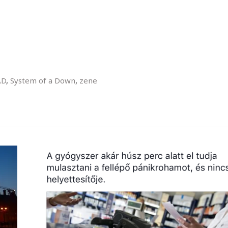
AD
,
System of a Down
,
zene