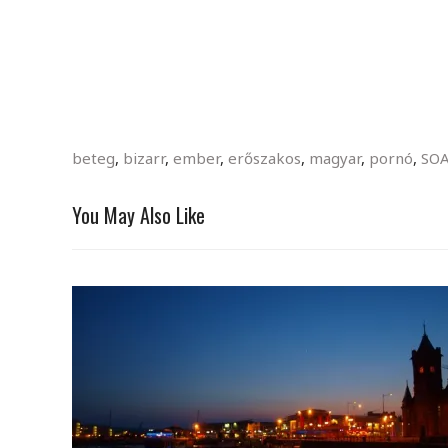
beteg
,
bizarr
,
ember
,
erőszakos
,
magyar
,
pornó
,
SO
You May Also Like