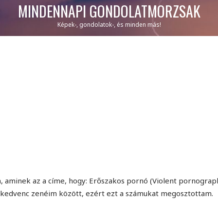
MINDENNAPI GONDOLATMORZSÁK
Képek-, gondolatok-, és minden más!
 aminek az a címe, hogy: Erőszakos pornó (Violent pornograph
a kedvenc zenéim között, ezért ezt a számukat megosztottam.