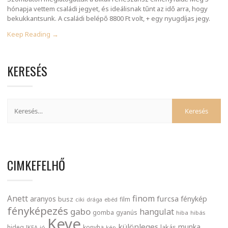
hónapja vettem családi jegyet, és ideálisnak tűnt az idő arra, hogy
bekukkantsunk. A családi belépő 8800 Ft volt, + egy nyugdíjas jegy.
Keep Reading →
KERESÉS
CIMKEFELHŐ
finom
Anett
furcsa
fénykép
aranyos
busz
film
ciki
drága
ebéd
fényképezés
gabo
hangulat
gomba
gyanús
hiba
hibás
Keve
különleges
munka
lakás
hideg
konyha
IKEA
jó
kép