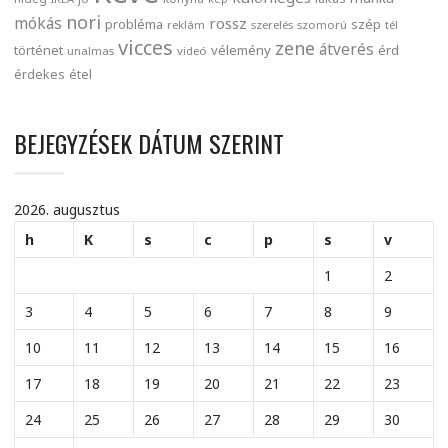
nori
mókás
rossz
probléma
szép
reklám
szerelés
szomorú
tél
vicces
zene
átverés
történet
vélemény
érd
unalmas
videó
érdekes
étel
BEJEGYZÉSEK DÁTUM SZERINT
2026. augusztus
h
K
s
c
p
s
v
1
2
3
4
5
6
7
8
9
10
11
12
13
14
15
16
17
18
19
20
21
22
23
24
25
26
27
28
29
30