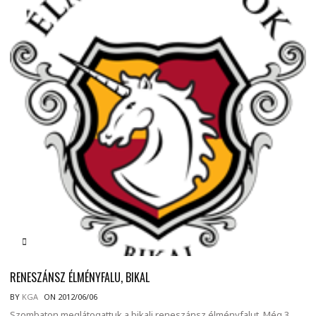
RENESZÁNSZ ÉLMÉNYFALU, BIKAL
BY
KGA
ON 2012/06/06
Szombaton meglátogattuk a bikali reneszánsz élményfalut. Még 3