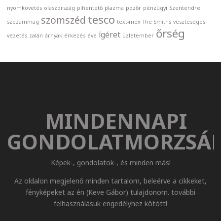
nyomkövetés
olaszország
pihentető
plazma
pozőr
pénzügyi
Szentendre
tesco
szomszéd
szezámmag
text-mex
The Smiths
veszteséges
őrség
ígéret
vezetés
zalán
árnyak
érkezés
éve
üzletember
MINDENNAPI
GONDOLATMORZSÁ
Képek-, gondolatok-, és minden más!
Az oldalon megjelenő minden tartalom, beleérve a cikkeket,
fényképeket az én (Keve Gábor) tulajdonom. további
felhasználásuk engedélyhez kötött!