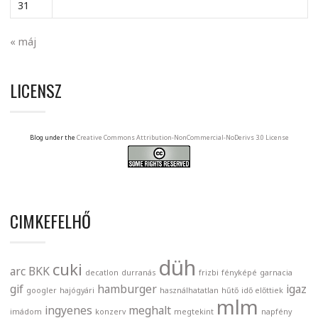
31
« máj
LICENSZ
Blog under the
Creative Commons Attribution-NonCommercial-NoDerivs 3.0 License
CIMKEFELHŐ
düh
cuki
arc
BKK
decatlon
durranás
frizbi
fényképé
garnacia
gif
hamburger
igaz
googler
hajógyári
használhatatlan
hűtő
idő előttiek
mlm
ingyenes
meghalt
imádom
konzerv
megtekint
napfény