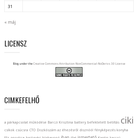
31
« máj
LICENSZ
Blog under the
Creative Commons Attribution-NonCommercial-NoDerivs 3.0 License
CIMKEFELHŐ
ciki
a párkapcsolat működése
Barczi Krisztina
battery
befektetett
betiltás
csíkok
csúcsra
CTO
Diszkószám az éhezésről
disznóól
fényképezés konyha
iban
ismertető
főz
gnostice
hajógyári
hígbevonó
illat
Kantin
karcsú