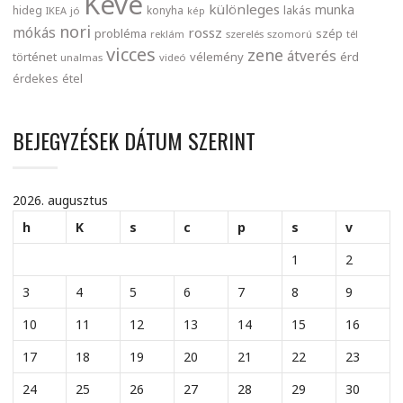
Keve
különleges
munka
lakás
hideg
konyha
IKEA
jó
kép
nori
mókás
rossz
probléma
szép
reklám
szerelés
szomorú
tél
vicces
zene
átverés
történet
vélemény
érd
unalmas
videó
érdekes
étel
BEJEGYZÉSEK DÁTUM SZERINT
2026. augusztus
h
K
s
c
p
s
v
1
2
3
4
5
6
7
8
9
10
11
12
13
14
15
16
17
18
19
20
21
22
23
24
25
26
27
28
29
30