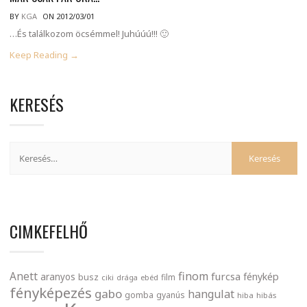
BY
KGA
ON 2012/03/01
…És találkozom öcsémmel! Juhúúú!!! 🙂
Keep Reading →
KERESÉS
CIMKEFELHŐ
finom
Anett
furcsa
fénykép
aranyos
busz
film
ciki
drága
ebéd
fényképezés
gabo
hangulat
gomba
gyanús
hiba
hibás