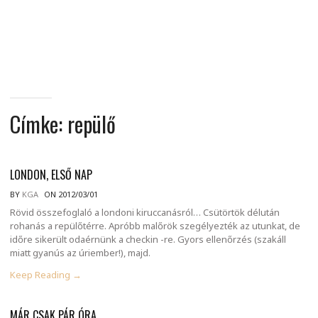
MINDENNAPI
GONDOLATMORZSÁK
Címke:
repülő
LONDON, ELSŐ NAP
BY
KGA
ON 2012/03/01
Rövid összefoglaló a londoni kiruccanásról… Csütörtök délután
rohanás a repülőtérre. Apróbb malőrök szegélyezték az utunkat, de
időre sikerült odaérnünk a checkin -re. Gyors ellenőrzés (szakáll
miatt gyanús az úriember!), majd.
Keep Reading →
MÁR CSAK PÁR ÓRA…