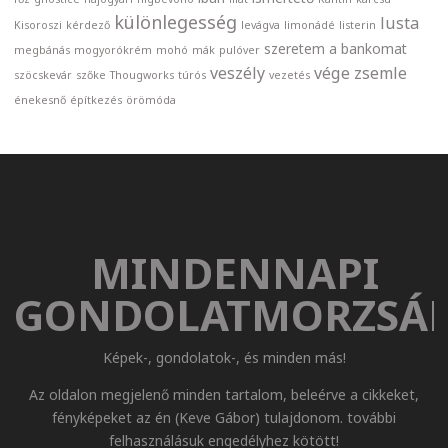
különlegesség
lusta
Kisoroszi
kérdező
levágva
limonádé
listerin
szeretem a bankomat
megbánás
mogyorókrém
mohó
mák
pulóver
veszély
vége
zsemle
szöcskevár
szőke
Thougworks
túrós
vezetés
énekesnő
építkezés
örömóda
MINDENNAPI
GONDOLATMORZSÁ
Képek-, gondolatok-, és minden más!
Az oldalon megjelenő minden tartalom, beleérve a cikkeket,
fényképeket az én (Keve Gábor) tulajdonom. további
felhasználásuk engedélyhez kötött!