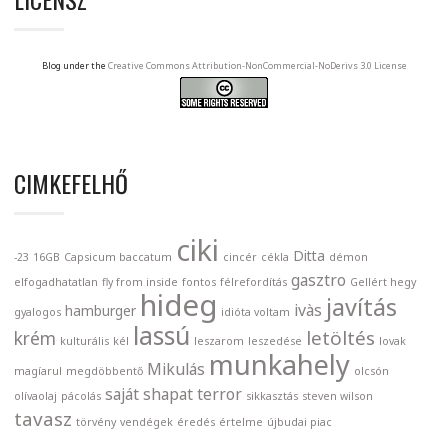
Blog under the
Creative Commons Attribution-NonCommercial-NoDerivs 3.0 License
CIMKEFELHŐ
ciki
Ditta
-23
16GB
Capsicum baccatum
cincér
cékla
démon
gasztro
elfogadhatatlan
fly from inside
fontos
félrefordítás
Gellért hegy
hideg
javítás
ivàs
hamburger
gyalogos
idióta voltam
lassú
letöltés
krém
kulturális
kél
leszarom
leszedése
lovak
munkahely
Mikulás
magíarul
megdöbbentő
olcsón
saját
shapat terror
olívaolaj
pácolás
sikkasztás
steven wilson
tavasz
törvény
vendégek
éredés
értelme
újbudai piac