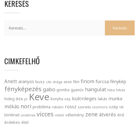
KERESÉS
CIMKEFELHŐ
finom
Anett
furcsa
fénykép
aranyos
busz
film
ciki
drága
ebéd
fényképezés
gabo
hangulat
gomba
gyanús
hiba
hibás
Keve
különleges
munka
lakás
hideg
konyha
IKEA
jó
kép
nori
mókás
rossz
probléma
szép
reklám
szerelés
szomorú
tél
vicces
zene
átverés
történet
vélemény
érd
unalmas
videó
érdekes
étel