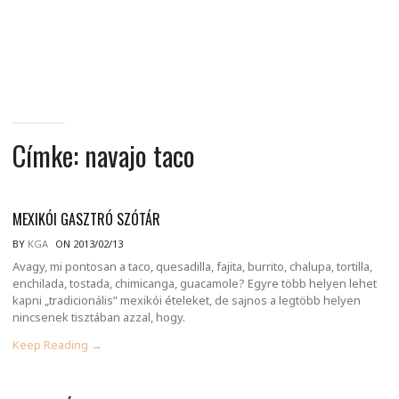
MINDENNAPI
GONDOLATMORZSÁK
Címke:
navajo taco
MEXIKÓI GASZTRÓ SZÓTÁR
BY
KGA
ON 2013/02/13
Avagy, mi pontosan a taco, quesadilla, fajita, burrito, chalupa, tortilla,
enchilada, tostada, chimicanga, guacamole? Egyre több helyen lehet
kapni „tradicionális” mexikói ételeket, de sajnos a legtöbb helyen
nincsenek tisztában azzal, hogy.
Keep Reading →