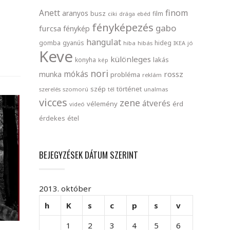
finom
Anett
aranyos
busz
film
ciki
drága
ebéd
fényképezés
gabo
furcsa
fénykép
hangulat
gomba
gyanús
hideg
hiba
hibás
IKEA
jó
Keve
különleges
lakás
konyha
kép
nori
mókás
rossz
munka
probléma
reklám
szép
történet
szerelés
szomorú
tél
unalmas
vicces
zene
átverés
vélemény
érd
videó
érdekes
étel
BEJEGYZÉSEK DÁTUM SZERINT
2013. október
h
K
s
c
p
s
v
1
2
3
4
5
6