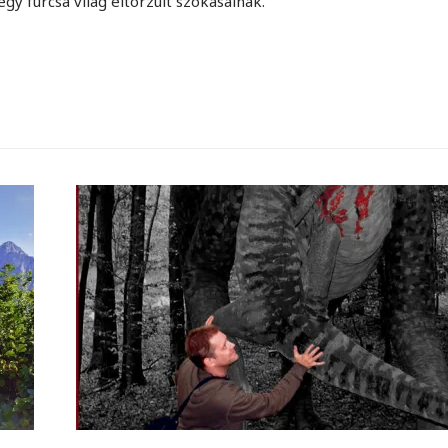
 furcsa világ eltorzult szokásainak.