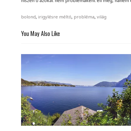
hiszen ő azokat nem problémaként éli meg, hanem egy
bolond
,
irigylésre méltó
,
probléma
,
világ
You May Also Like