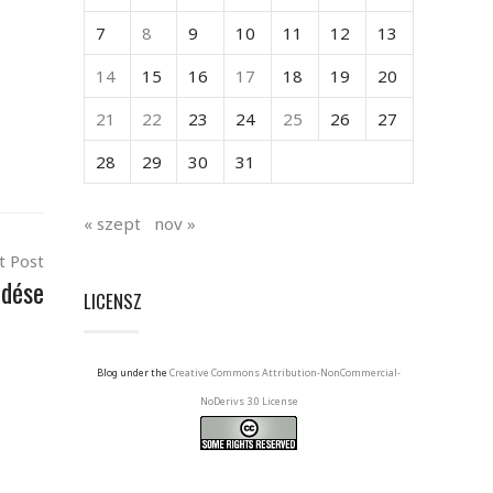
7
8
9
10
11
12
13
14
15
16
17
18
19
20
21
22
23
24
25
26
27
28
29
30
31
« szept
nov »
t Post
rdése
LICENSZ
Blog under the
Creative Commons Attribution-NonCommercial-
NoDerivs 3.0 License