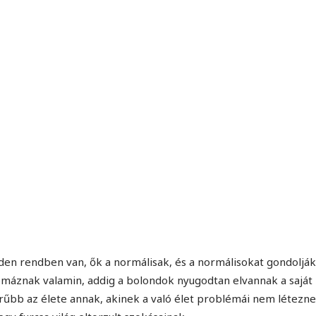
MINDENNAPI GONDOLATMORZSÁK
Képek-, gondolatok-, és minden más!
den rendben van, ők a normálisak, és a normálisokat gondolják
máznak valamin, addig a bolondok nyugodtan elvannak a saját
bb az élete annak, akinek a való élet problémái nem létezne