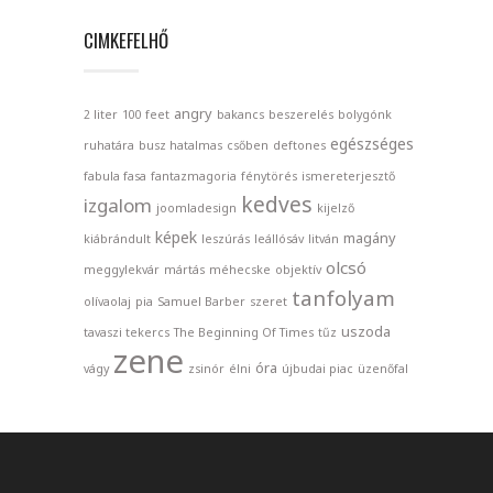
CIMKEFELHŐ
angry
2 liter
100 feet
bakancs
beszerelés
bolygónk
egészséges
ruhatára
busz hatalmas
csőben
deftones
fabula fasa
fantazmagoria
fénytörés
ismereterjesztő
kedves
izgalom
joomladesign
kijelző
képek
magány
kiábrándult
leszúrás
leállósáv
litván
olcsó
meggylekvár
mártás
méhecske
objektív
tanfolyam
olívaolaj
pia
Samuel Barber
szeret
uszoda
tavaszi tekercs
The Beginning Of Times
tűz
zene
óra
vágy
zsinór
élni
újbudai piac
üzenőfal