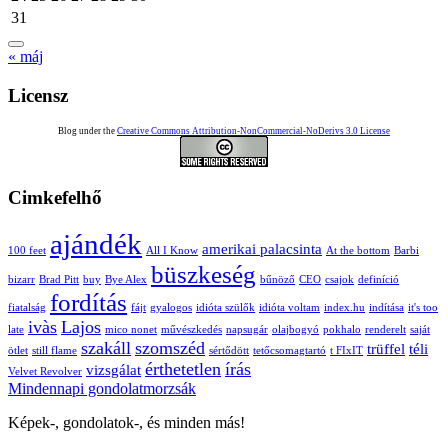
31
« máj
Licensz
Blog under the
Creative Commons Attribution-NonCommercial-NoDerivs 3.0 License
Cimkefelhő
ajándék
amerikai palacsinta
100 feet
All I Know
At the bottom
Barbi
büszkeség
bizarr
Brad Pitt
buy
Bye Alex
bűnöző
CEO
csajok
definíció
fordítás
fiatalság
fájt
gyalogos
idióta szülők
idióta voltam
index.hu
indítása
it's too
ivàs
Lajos
late
mico nonet
művészkedés
napsugár
olajbogyó
pokhalo
renderelt
saját
szakáll
szomszéd
trüffel
téli
ötlet
still flame
sértődött
tetőcsomagtartó
t FIxIT
érthetetlen
írás
vizsgálat
Velvet Revolver
Mindennapi gondolatmorzsák
Képek-, gondolatok-, és minden más!