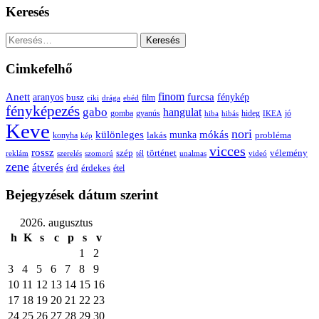
Keresés
Keresés:
Cimkefelhő
Anett
finom
furcsa
fénykép
aranyos
busz
film
ciki
drága
ebéd
fényképezés
gabo
hangulat
gomba
gyanús
hiba
hibás
hideg
IKEA
jó
Keve
nori
különleges
mókás
munka
probléma
lakás
konyha
kép
vicces
rossz
szép
vélemény
történet
reklám
szerelés
szomorú
tél
unalmas
videó
zene
átverés
érd
érdekes
étel
Bejegyzések dátum szerint
2026. augusztus
h
K
s
c
p
s
v
1
2
3
4
5
6
7
8
9
10
11
12
13
14
15
16
17
18
19
20
21
22
23
24
25
26
27
28
29
30