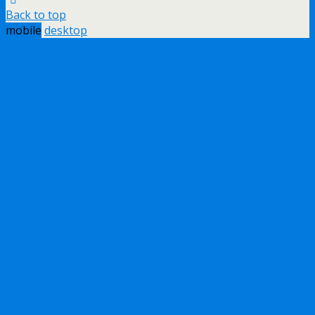
Back to top
mobile
desktop