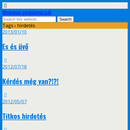
Mindennapi gondolatmorzsák
Tags › hirdetés
2013/01/10
Es és üvő
2012/07/18
Kérdés még van?!?!
2012/05/07
Titkos hirdetés