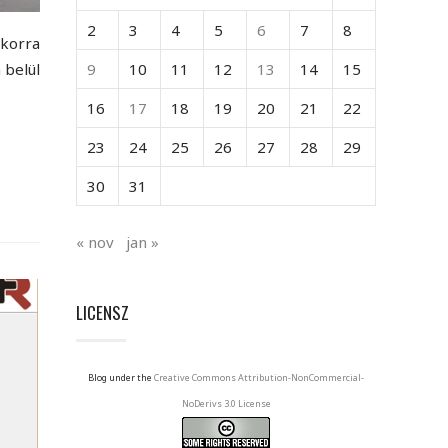
2
3
4
5
6
7
8
kkorra
 belül
9
10
11
12
13
14
15
16
17
18
19
20
21
22
23
24
25
26
27
28
29
30
31
« nov
jan »
LICENSZ
Blog under the
Creative Commons Attribution-NonCommercial-
NoDerivs 3.0 License