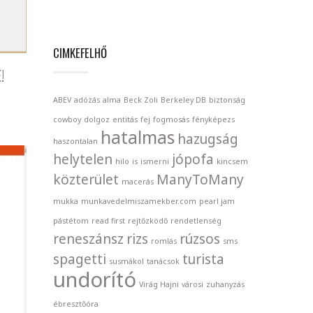
CIMKEFELHŐ
!
ABEV
adózás
alma
Beck Zoli
Berkeley DB
biztonság
cowboy
dolgoz
entitás
fej
fogmosás
fényképezs
hatalmas
hazugság
haszontalan
helytelen
jópofa
hilo
is
ismerni
kincsem
közterület
ManyToMany
macerás
mukka
munkavedelmiszamekber.com
pearl jam
pástétom
read first
rejtőzködő
rendetlenség
reneszánsz
rizs
rúzsos
romlás
sms
spagetti
turista
susmákol
tanácsok
undorító
Virág Hajni
városi
zuhanyzás
ébresztőóra