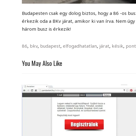
Budapesten csak egy dolog biztos, hogy a 86 -os bu
érkezik oda a BKv járat, amikor ki van írva. Nem ú
három busz is érkezik!
86
,
bkv
,
budapest
,
elfogadhatatlan
,
járat
,
késik
,
pont
You May Also Like