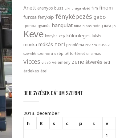
finom
Anett
aranyos
busz
film
ciki
drága
ebéd
fényképezés
gabo
furcsa
fénykép
hangulat
gomba
gyanús
hideg
hiba
hibás
IKEA
jó
Keve
különleges
lakás
konyha
kép
nori
mókás
rossz
munka
probléma
reklám
szép
történet
szerelés
szomorú
tél
unalmas
vicces
zene
átverés
vélemény
érd
videó
érdekes
étel
BEJEGYZÉSEK DÁTUM SZERINT
2013. december
h
K
s
c
p
s
v
1