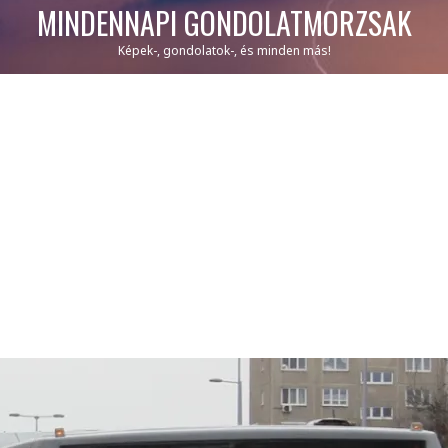
MINDENNAPI GONDOLATMORZSÁK
Képek-, gondolatok-, és minden más!