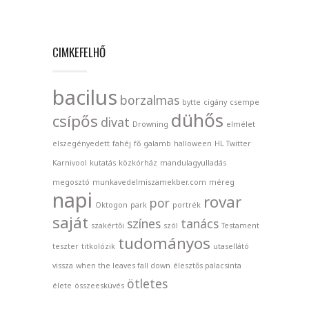
CIMKEFELHŐ
bacilus
borzalmas
bytte
cigány
csempe
dühős
csípős
divat
Drowning
elmélet
elszegényedett
fahéj
fő
galamb
halloween
HL Twitter
Karnivool
kutatás
közkórház
mandulagyulladás
megosztó
munkavedelmiszamekber.com
méreg
napi
rovar
por
Oktogon
park
portrék
saját
színes
tanács
szakértői
szól
Testament
tudományos
teszter
titkolózik
utasellátó
vissza
when the leaves fall down
élesztős palacsinta
ötletes
élete
összeesküvés