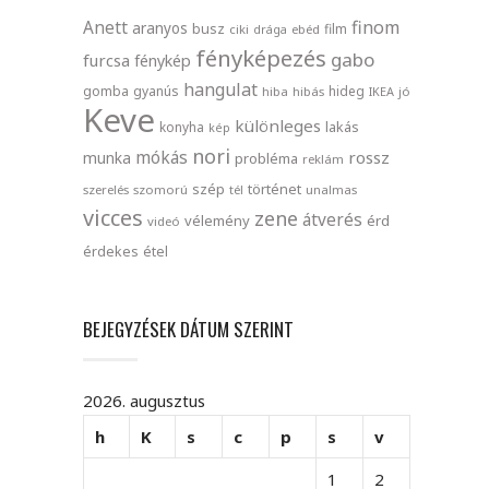
finom
Anett
aranyos
busz
film
ciki
drága
ebéd
fényképezés
gabo
furcsa
fénykép
hangulat
gomba
gyanús
hideg
hiba
hibás
IKEA
jó
Keve
különleges
lakás
konyha
kép
nori
mókás
rossz
munka
probléma
reklám
szép
történet
szerelés
szomorú
tél
unalmas
vicces
zene
átverés
vélemény
érd
videó
érdekes
étel
BEJEGYZÉSEK DÁTUM SZERINT
2026. augusztus
h
K
s
c
p
s
v
1
2