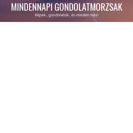
MINDENNAPI GONDOLATMORZSÁK
Képek-, gondolatok-, és minden más!