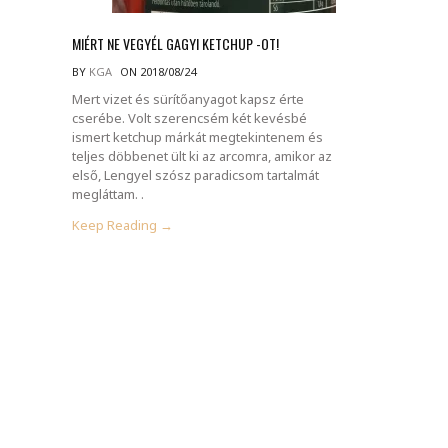
MIÉRT NE VEGYÉL GAGYI KETCHUP -OT!
BY
KGA
ON 2018/08/24
Mert vizet és sürítőanyagot kapsz érte
cserébe. Volt szerencsém két kevésbé
ismert ketchup márkát megtekintenem és
teljes döbbenet ült ki az arcomra, amikor az
első, Lengyel szósz paradicsom tartalmát
megláttam. .
Keep Reading →