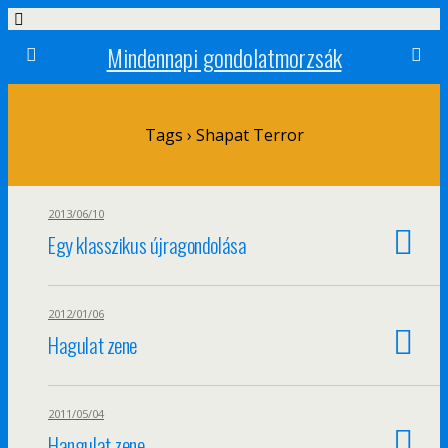
Mindennapi gondolatmorzsák
Tags › Shapat Terror
2013/06/10
Egy klasszikus újragondolása
2012/01/06
Hagulat zene
2011/05/04
Hangulat zene