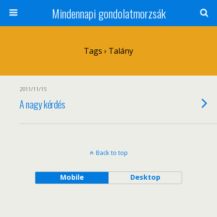
Mindennapi gondolatmorzsák
Tags › Talány
2011/11/15
A nagy kérdés
Back to top
Mobile
Desktop