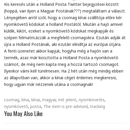
Kis keresés után a Holland Posta Twitter bejegyzései között
(hoppá, van ilyen a Magyar Postának???) megtaláltam a választ.
Lényegében arról szól, hogy a csomag kínai szállítója előre kér
nyomkövető kódokat a holland Postától. Miután a hajó amivel
küldik, kiköt, ezeket a nyomkövető kódokat megkapják és
szépen felmatricázzák a megfelelő csomagokra. Ezután adják át
újra a Holland Postának, aki ezután elindítja az európai útjára.
A fenti üzenetet akkor kapjuk, hogyha még a hajón van a
termék, azaz már kiosztotta a Holland Posta a nyomkövető
számot, de még nem kapta meg a hozzá tartozó csomagot.
Ilyenkor várni kell türelmesen. Ha 2 hét után még mindig ebben
az állapotban van, akkor a kínai céget érdemes megkeresni,
hogy ugyan már nézzenek utána a csomagnak!
csomag
,
kína
,
kínai
,
magyar
,
mit jelent
,
nyomkövetés
,
nyomkövető
,
posta
,
The item is pre-advised
,
tracking
You May Also Like