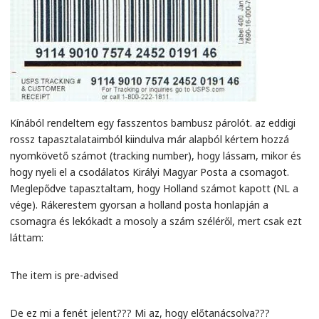
Kínából rendeltem egy fasszentos bambusz párolót. az eddigi
rossz tapasztalataimból kiindulva már alapból kértem hozzá
nyomkövető számot (tracking number), hogy lássam, mikor és
hogy nyeli el a csodálatos Királyi Magyar Posta a csomagot.
Meglepődve tapasztaltam, hogy Holland számot kapott (NL a
vége). Rákerestem gyorsan a holland posta honlapján a
csomagra és lekókadt a mosoly a szám széléről, mert csak ezt
láttam:
The item is pre-advised
De ez mi a fenét jelent??? Mi az, hogy előtanácsolva???