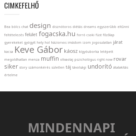
CIMKEFELHŐ
design
Bea
bölcs
chat
disznótoros
diétás
dreams
egyszerűbb
eltűnni
fogacska.hu
felület
feltételezés
forró csoki
füst
főzőlap
járat
gyerekeket
gyógyít
hely
hol
háziorvos
imádom
izom
jogosulatlan
Keve Gábor
káosz
kacsa
kígyóuborka
letépett
muffin
rovar
megoldhatlan
menza
olívaolaj
pszichológus
right now
siker
undorító
táj
story
számonkérés
sületlen
távolsági
átalakítás
értelme
MINDENNAPI