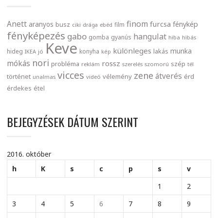
finom
Anett
furcsa
fénykép
aranyos
busz
film
ciki
drága
ebéd
fényképezés
gabo
hangulat
gomba
gyanús
hiba
hibás
Keve
különleges
munka
lakás
hideg
konyha
IKEA
jó
kép
nori
mókás
rossz
probléma
szép
reklám
szerelés
szomorú
tél
vicces
zene
átverés
történet
vélemény
érd
unalmas
videó
érdekes
étel
BEJEGYZÉSEK DÁTUM SZERINT
2016. október
h
K
s
c
p
s
v
1
2
3
4
5
6
7
8
9