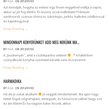
BY
KGA
ON 2012/01/03
Azt mondják, hogyha az ember egy finom reggelivel indítja a napot,
akkor az jól fog eltelni. Én bizony azzal indítottam! Prémium
sertésvirsli, szarvas chorizzo, tükörtojás, pirítós, halkrém zöldborssal
és kapribogyóval
Keep Reading →
MINDENNAPI KENYERÜNKET ADD MEG NEKÜNK MA…
BY
KGA
ON 2012/01/03
A „bucikenyér”, amit a csülökpartira vettem!
* A háttérben
csúnyálkodó konyhai szemetet kéretik nem észrevenni!
Keep Reading →
HARMADIKA
BY
KGA
ON 2012/01/03
Hű de jó sokat aludtam!
Jó reggelt mindenkinek! Ma igen nagy
tettet fogok végrehajtani, elmegyek, és háziorvost váltok! Nagy szó
ez ám tőlem! És ha nagyon bátor leszek, akkor.