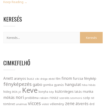
Keep Reading →
KERESÉS
CIMKEFELHŐ
finom
Anett
furcsa
fénykép
aranyos
busz
film
ciki
drága
ebéd
fényképezés
gabo
hangulat
gomba
gyanús
hiba
hibás
Keve
különleges
munka
lakás
hideg
konyha
IKEA
jó
kép
nori
mókás
rossz
probléma
szép
reklám
szerelés
szomorú
tél
vicces
zene
átverés
történet
vélemény
érd
unalmas
videó