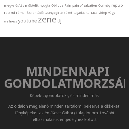
repülő
megvalósítás
működik
nyugta
Oblique Rain
pain of salvation
Quimby
tanács
rosszul
római
Szalontüdő
szúnyogírtó
süket
tagadás
videp
vágy
zene
youtube
új
wellness
MINDENNAPI
GONDOLATMORZSÁ
Képek-, gondolatok-, és minden más!
Az oldalon megjelenő minden tartalom, beleérve a cikkeket,
fényképeket az én (Keve Gábor) tulajdonom. további
felhasználásuk engedélyhez kötött!