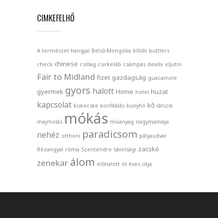
CIMKEFELHŐ
A természet hangjai
Belső-Mongólia
blődli
buttlers
chinese
check
csillag
csirkeláb
csámpás
deallx
eljutni
Fair to Midland
fizet
gazdagság
guacamole
gyors
halott
gyermek
Home
huzat
hotel
kapcsolat
kő
kiskecske
konfitálás
kunyhó
látszik
mókás
majmolás
műanyag
nagymamája
paradicsom
nehéz
otthoni
pályaudvar
zacskó
Rézangyal
róma
Szentendre
távolsági
álom
zenekar
élőhalott
öt éves
útja