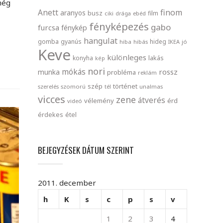
még
finom
Anett
aranyos
busz
film
ciki
drága
ebéd
fényképezés
gabo
furcsa
fénykép
hangulat
gomba
gyanús
hideg
hiba
hibás
IKEA
jó
Keve
különleges
lakás
konyha
kép
nori
mókás
rossz
munka
probléma
reklám
szép
történet
szerelés
szomorú
tél
unalmas
vicces
zene
átverés
vélemény
érd
videó
érdekes
étel
BEJEGYZÉSEK DÁTUM SZERINT
2011. december
h
K
s
c
p
s
v
1
2
3
4