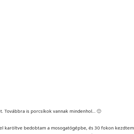
MINDENNAPI GONDOLATMORZSÁK
Képek-, gondolatok-, és minden más!
t. Továbbra is porcsíkok vannak mindenhol… 🙁
vel karöltve bedobtam a mosogatógépbe, és 30 fokon kezdtem