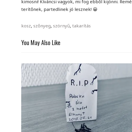
kimosni! Kíváncsi vagyok, mi fog ebből kijönni. Rem
terítőnek, partedlinek jó lesznek! 😀
kosz
,
szőnyeg
,
szörnyű
,
takarítás
You May Also Like