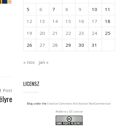
5
6
7
8
9
10
11
12
13
14
15
16
17
18
19
20
21
22
23
24
25
26
27
28
29
30
31
« nov
jan »
LICENSZ
t Post
élyre
Blog under the
Creative Commons Attribution-NonCommercial-
NoDerivs 3.0 License