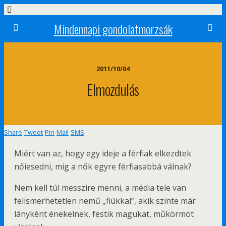
Mindennapi gondolatmorzsák
2011/10/04
Elmozdulás
Share
Tweet
Pin
Mail
SMS
Miért van az, hogy egy ideje a férfiak elkezdtek
nőiesedni, míg a nők egyre férfiasabbá válnak?
Nem kell túl messzire menni, a média tele van
felismerhetetlen nemű „fiúkkal”, akik szinte már
lányként énekelnek, festik magukat, műkörmöt