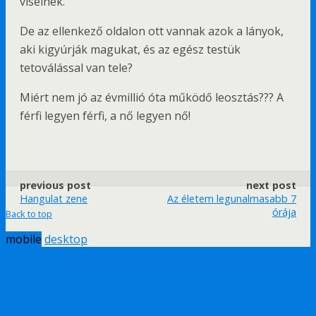
viselnek.
De az ellenkező oldalon ott vannak azok a lányok,
aki kigyúrják magukat, és az egész testük
tetoválással van tele?
Miért nem jó az évmillió óta működő leosztás??? A
férfi legyen férfi, a nő legyen nő!
previous post
next post
Hangulat zene
Az életem legunalmasabb 7
órája
Back to top
mobile
desktop