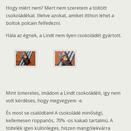
Hogy miért nem? Mert nem szeretem a töltött
csokoládékat. Illetve azokat, amiket itthon lehet a
boltok polcain felfedezni.
Hála az égnek, a Lindt nem ilyen csokoládét gyártott.
Mint ismeretes, imádom a Lindt csokoládéit, így nem
volt kérdéses, hogy megvegyem -e.
És most se csalódtam! A csokoládé minőségi,
kellemesen roppanós, 70% -os kakaó tartalmú. A
töltelék igen különleges, hiszen mangólekvárra