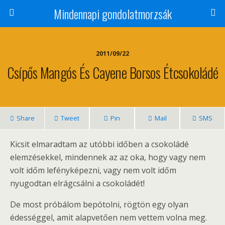
Mindennapi gondolatmorzsák
2011/09/22
Csípős Mangós És Cayene Borsos Étcsokoládé
Share
Tweet
Pin
Mail
SMS
Kicsit elmaradtam az utóbbi időben a csokoládé
elemzésekkel, mindennek az az oka, hogy vagy nem
volt időm lefényképezni, vagy nem volt időm
nyugodtan elrágcsálni a csokoládét!
De most próbálom bepótolni, rögtön egy olyan
édességgel, amit alapvetően nem vettem volna meg.