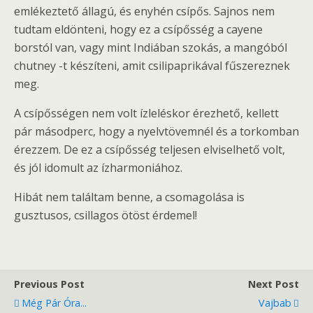
emlékeztető állagú, és enyhén csípős. Sajnos nem
tudtam eldönteni, hogy ez a csípősség a cayene
borstól van, vagy mint Indiában szokás, a mangóból
chutney -t készíteni, amit csilipaprikával fűszereznek
meg.
A csípősségen nem volt ízleléskor érezhető, kellett
pár másodperc, hogy a nyelvtövemnél és a torkomban
érezzem. De ez a csípősség teljesen elviselhető volt,
és jól idomult az ízharmoniához.
Hibát nem találtam benne, a csomagolása is
gusztusos, csillagos ötöst érdemel!
Previous Post
Next Post
Még Pár Óra...
Vajbab