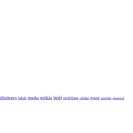
nori
ülönleges
mókás
rossz
munka
probléma
lakás
reklám
szerelés
szomorú