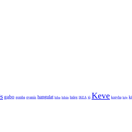
Keve
és
gabo
hangulat
k
gomba
gyanús
hiba
hibás
hideg
IKEA
jó
konyha
kép