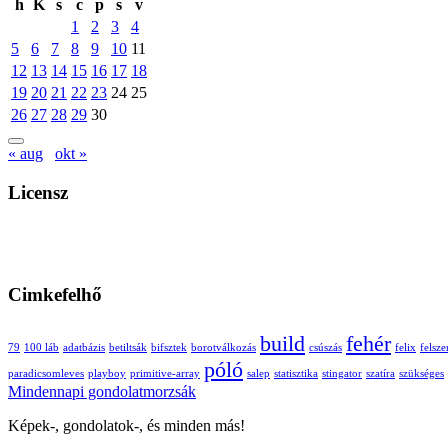
h
K
s
c
p
s
v
1
2
3
4
5
6
7
8
9
10
11
12
13
14
15
16
17
18
19
20
21
22
23
24
25
26
27
28
29
30
« aug
okt »
Licensz
Cimkefelhő
build
fehér
79
100 láb
adatbázis
betiltsák
bifsztek
borotválkozás
csúszás
felix
felsze
póló
paradicsomleves
playboy
primitive-array
salep
statisztika
stingator
szatíra
szükséges
Mindennapi gondolatmorzsák
Képek-, gondolatok-, és minden más!