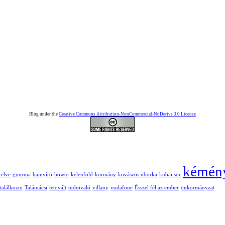
Blog under the
Creative Commons Attribution-NonCommercial-NoDerivs 3.0 License
kémén
relve
gyurma
hajnyíró
howto
kelenföld
kormány
kovászos uborka
kubai sör
találkozni
Talámácsi
tetovált
tudnivaló
villany
vodafone
Ésszel fél az ember
önkormányzat