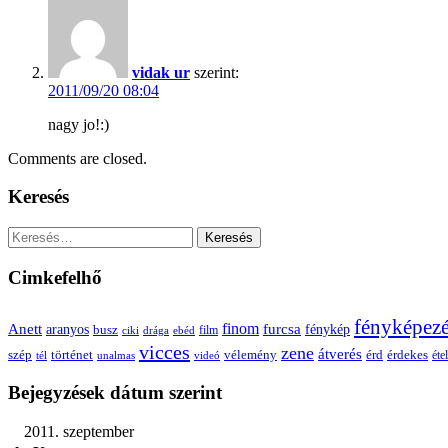
vidak ur
szerint:
2011/09/20 08:04
nagy jo!:)
Comments are closed.
Keresés
Keresés:
Cimkefelhő
fényképez
Anett
finom
furcsa
fénykép
aranyos
busz
film
ciki
drága
ebéd
vicces
zene
átverés
szép
vélemény
érd
történet
érdekes
étel
tél
unalmas
videó
Bejegyzések dátum szerint
2011. szeptember