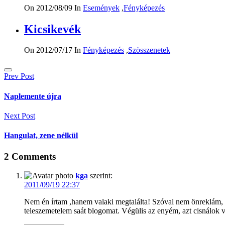
On 2012/08/09
In
Események
,
Fényképezés
Kicsikevék
On 2012/07/17
In
Fényképezés
,
Szösszenetek
Bejegyzés
Prev Post
navigáció
Naplemente újra
Next Post
Hangulat, zene nélkül
2
Comments
kga
szerint:
2011/09/19 22:37
Nem én írtam ,hanem valaki megtalálta! Szóval nem önreklám
teleszemetelem saát blogomat. Végülis az enyém, azt cisnálok 