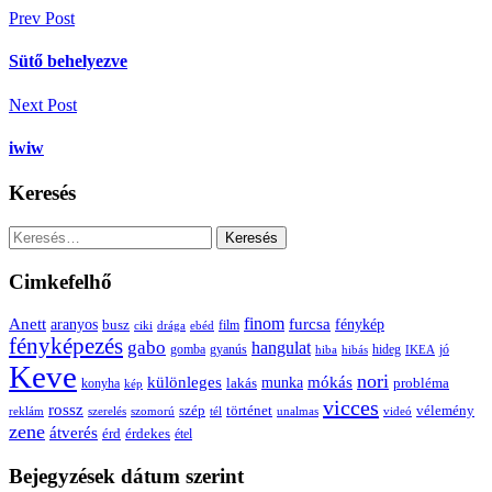
Bejegyzés
Prev Post
navigáció
Sütő behelyezve
Next Post
iwiw
Keresés
Keresés:
Cimkefelhő
Anett
finom
furcsa
fénykép
aranyos
busz
film
ciki
drága
ebéd
fényképezés
gabo
hangulat
gomba
gyanús
hiba
hibás
hideg
IKEA
jó
Keve
nori
különleges
mókás
munka
probléma
lakás
konyha
kép
vicces
rossz
szép
vélemény
történet
reklám
szerelés
szomorú
tél
unalmas
videó
zene
átverés
érd
érdekes
étel
Bejegyzések dátum szerint