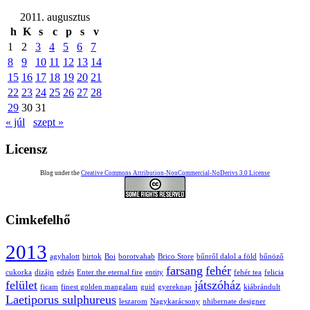
2011. augusztus
h
K
s
c
p
s
v
1
2
3
4
5
6
7
8
9
10
11
12
13
14
15
16
17
18
19
20
21
22
23
24
25
26
27
28
29
30
31
« júl
szept »
Licensz
Blog under the
Creative Commons Attribution-NonCommercial-NoDerivs 3.0 License
Cimkefelhő
2013
agyhalott
birtok
Boi
borotvahab
Brico Store
bűnről dalol a föld
bűnöző
farsang
fehér
cukorka
dizájn
edzés
Enter the eternal fire
entity
fehér tea
felicia
felület
játszóház
ficam
finest golden mangalam
guid
gyereknap
kiábrándult
Laetiporus sulphureus
leszarom
Nagykarácsony
nhibernate designer