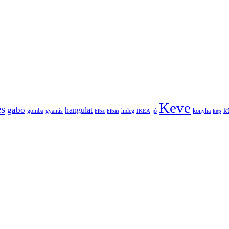
Keve
és
gabo
hangulat
k
gomba
gyanús
hiba
hibás
hideg
IKEA
jó
konyha
kép