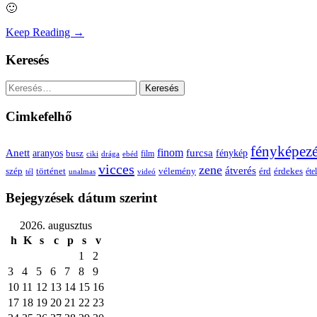
🙂
Keep Reading →
Keresés
Keresés:
Cimkefelhő
fényképez
Anett
finom
furcsa
fénykép
aranyos
busz
film
ciki
drága
ebéd
vicces
zene
átverés
szép
vélemény
érd
történet
érdekes
étel
tél
unalmas
videó
Bejegyzések dátum szerint
2026. augusztus
h
K
s
c
p
s
v
1
2
3
4
5
6
7
8
9
10
11
12
13
14
15
16
17
18
19
20
21
22
23