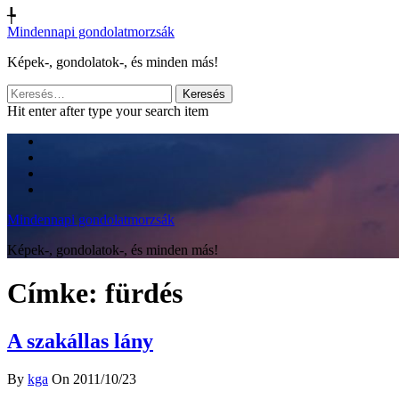
╄
Mindennapi gondolatmorzsák
Képek-, gondolatok-, és minden más!
Keresés:
Hit enter after type your search item
Mindennapi gondolatmorzsák
Képek-, gondolatok-, és minden más!
Címke:
fürdés
A szakállas lány
By
kga
On 2011/10/23