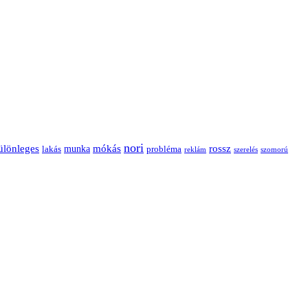
nori
ülönleges
mókás
rossz
munka
probléma
lakás
reklám
szerelés
szomorú