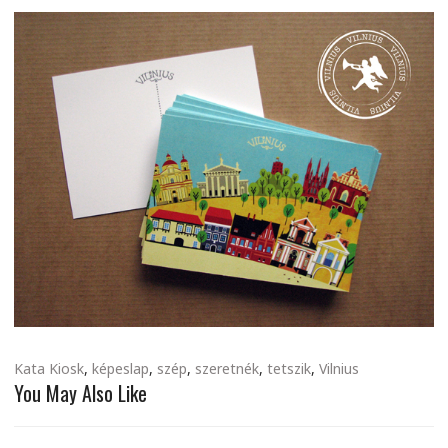
Kata Kiosk
,
képeslap
,
szép
,
szeretnék
,
tetszik
,
Vilnius
You May Also Like