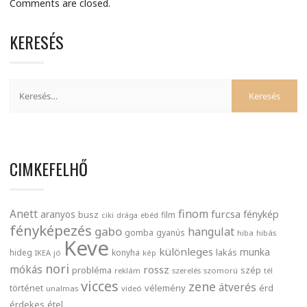
Comments are closed.
KERESÉS
CIMKEFELHŐ
finom
Anett
furcsa
fénykép
aranyos
busz
film
ciki
drága
ebéd
fényképezés
gabo
hangulat
gomba
gyanús
hiba
hibás
Keve
különleges
munka
lakás
hideg
konyha
IKEA
jó
kép
nori
mókás
rossz
probléma
szép
reklám
szerelés
szomorú
tél
vicces
zene
átverés
történet
vélemény
érd
unalmas
videó
érdekes
étel