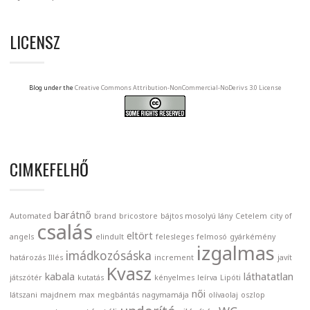
LICENSZ
Blog under the
Creative Commons Attribution-NonCommercial-NoDerivs 3.0 License
CIMKEFELHŐ
barátnő
Automated
brand
bricostore
bájtos mosolyú lány
Cetelem
city of
csalás
eltört
angels
elindult
felesleges
felmosó
gyárkémény
izgalmas
imádkozósáska
határozás
Illés
increment
javít
Kvasz
kabala
láthatatlan
játszótér
kutatás
kényelmes
leírva
Lipóti
női
látszani
majdnem
max
megbántás
nagymamája
olívaolaj
oszlop