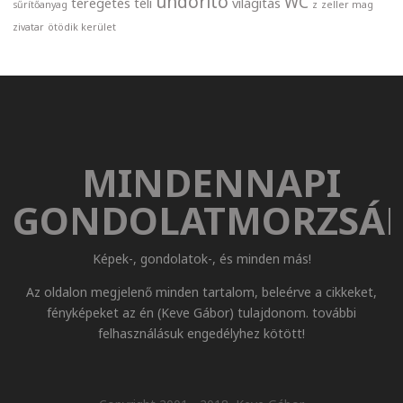
undorító
WC
teregetés
téli
világítás
sűrítőanyag
z
zeller mag
zivatar
ötödik kerület
MINDENNAPI
GONDOLATMORZSÁ
Képek-, gondolatok-, és minden más!
Az oldalon megjelenő minden tartalom, beleérve a cikkeket,
fényképeket az én (Keve Gábor) tulajdonom. további
felhasználásuk engedélyhez kötött!