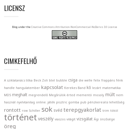
LICENSZ
Blog under the
Creative Commons Attribution-NonCommercial-NoDerivs 3.0 License
CIMKEFELHŐ
csiga
A sziklatanács titka
Beck Zoli
btel
bubble
die welle
felix
frappáns
fénk
kapcsolat
kő
handle
hangulatember
Kerekes Band
lezárt
matematika
múlt
meghalt
MD5
megrendelő
Megőrülök érted
mementó
mosoly
nem
használ
nyelvtanilag
online. játék
pisztric gomba
pub
pénzkeresési lehetőség
sok
terepgyakorlat
rontott
svéd
row
Schiller
trim
tököl
történet
veszély
vizsgálat
viaszos
világít
Ági
önzősége
öreg