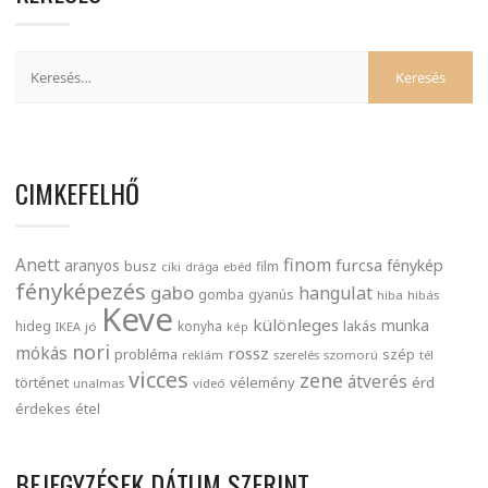
CIMKEFELHŐ
finom
Anett
furcsa
fénykép
aranyos
busz
film
ciki
drága
ebéd
fényképezés
gabo
hangulat
gomba
gyanús
hiba
hibás
Keve
különleges
munka
lakás
hideg
konyha
IKEA
jó
kép
nori
mókás
rossz
probléma
szép
reklám
szerelés
szomorú
tél
vicces
zene
átverés
történet
vélemény
érd
unalmas
videó
érdekes
étel
BEJEGYZÉSEK DÁTUM SZERINT