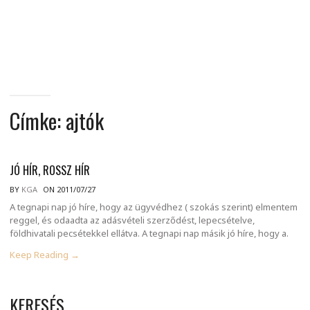
MINDENNAPI
GONDOLATMORZSÁK
Címke:
ajtók
JÓ HÍR, ROSSZ HÍR
BY
KGA
ON 2011/07/27
A tegnapi nap jó híre, hogy az ügyvédhez ( szokás szerint) elmentem
reggel, és odaadta az adásvételi szerződést, lepecsételve,
földhivatali pecsétekkel ellátva. A tegnapi nap másik jó híre, hogy a.
Keep Reading →
KERESÉS