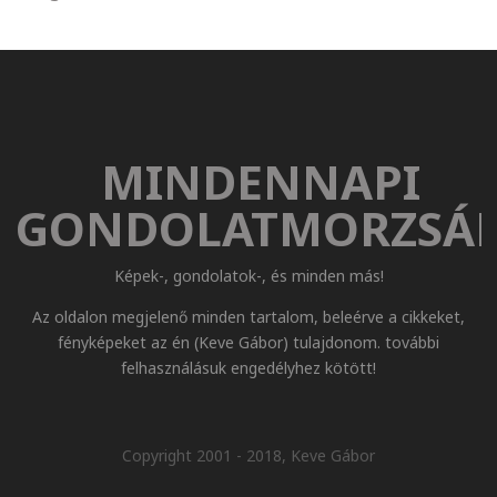
MINDENNAPI
GONDOLATMORZSÁ
Képek-, gondolatok-, és minden más!
Az oldalon megjelenő minden tartalom, beleérve a cikkeket,
fényképeket az én (Keve Gábor) tulajdonom. további
felhasználásuk engedélyhez kötött!
Copyright 2001 - 2018, Keve Gábor