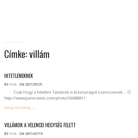
MINDENNAPI
GONDOLATMORZSÁK
Címke:
villám
HITETLENEKNEK
BY
KGA
ON 2011/07/21
Csak hogy a hitetlen Tamások is bizonyságot szerezzenek… 🙂
http://www.panoramio.com/photo/56088811
Keep Reading →
VILLÁMOK A VELENCEI HEGYSÉG FELETT
BY
KGA
ON 2011/07/19