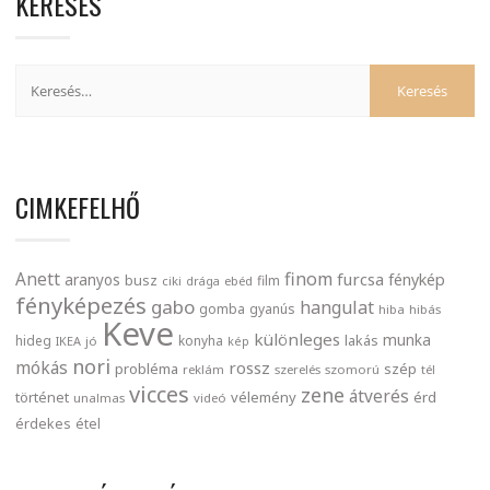
KERESÉS
CIMKEFELHŐ
finom
Anett
furcsa
fénykép
aranyos
busz
film
ciki
drága
ebéd
fényképezés
gabo
hangulat
gomba
gyanús
hiba
hibás
Keve
különleges
munka
lakás
hideg
konyha
IKEA
jó
kép
nori
mókás
rossz
probléma
szép
reklám
szerelés
szomorú
tél
vicces
zene
átverés
történet
vélemény
érd
unalmas
videó
érdekes
étel