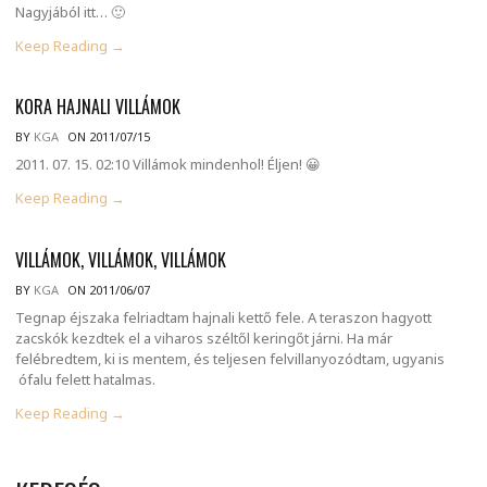
Nagyjából itt… 🙂
Keep Reading →
KORA HAJNALI VILLÁMOK
BY
KGA
ON 2011/07/15
2011. 07. 15. 02:10 Villámok mindenhol! Éljen! 😀
Keep Reading →
VILLÁMOK, VILLÁMOK, VILLÁMOK
BY
KGA
ON 2011/06/07
Tegnap éjszaka felriadtam hajnali kettő fele. A teraszon hagyott
zacskók kezdtek el a viharos széltől keringőt járni. Ha már
felébredtem, ki is mentem, és teljesen felvillanyozódtam, ugyanis
ófalu felett hatalmas.
Keep Reading →