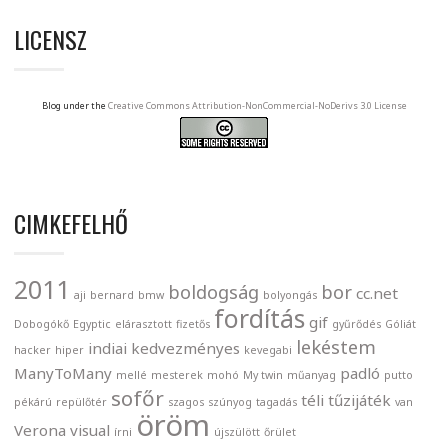
LICENSZ
Blog under the
Creative Commons Attribution-NonCommercial-NoDerivs 3.0 License
CIMKEFELHŐ
2011
boldogság
bor
cc.net
aji
bernard
bmw
bolyongás
fordítás
gif
Dobogókő
Egyptic
elárasztott
fizetős
gyűrődés
Góliát
lekéstem
indiai
kedvezményes
hacker
hiper
kevegabi
ManyToMany
padló
mellé
mesterek
mohó
My twin
műanyag
putto
sofőr
téli
tűzijáték
pékárú
repülőtér
szagos
szúnyog
tagadás
van
öröm
Verona
visual
írni
újszülött
őrület