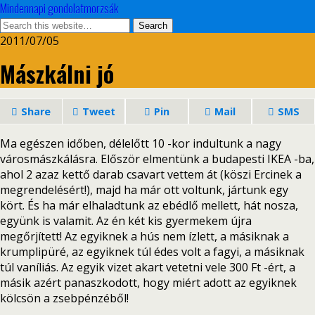
Mindennapi gondolatmorzsák
2011/07/05
Mászkálni jó
Share
Tweet
Pin
Mail
SMS
Ma egészen időben, délelőtt 10 -kor indultunk a nagy
városmászkálásra. Először elmentünk a budapesti IKEA -ba,
ahol 2 azaz kettő darab csavart vettem át (köszi Ercinek a
megrendelésért!), majd ha már ott voltunk, jártunk egy
kört. És ha már elhaladtunk az ebédlő mellett, hát nosza,
együnk is valamit. Az én két kis gyermekem újra
megőrjített! Az egyiknek a hús nem ízlett, a másiknak a
krumplipüré, az egyiknek túl édes volt a fagyi, a másiknak
túl vaníliás. Az egyik vizet akart vetetni vele 300 Ft -ért, a
másik azért panaszkodott, hogy miért adott az egyiknek
kölcsön a zsebpénzéből!