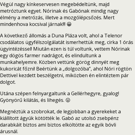
Végül nagy kínkeservesen megebédeltünk, majd
metróztunk egyet. Nórinak és Gabónak mindig nagy
élmény a metrózás, illetve a mozgólépcsőzés. Mert
mindenhova kocsival járnak!!! 😀
A következő állomás a Duna Pláza volt, ahol a Telenor
csodálatos ügyfélszolgálatát ismerhettük meg, cirka 1 órás
ügyintézéssel! Miután ezen is túl voltunk, vettem Nórinak
egy dögös farmer nadrágot, és elindultunk a
munkahelyemre. Közben vettünk görög dinnyét meg
kukoricát főzni! Beértünk a „dolgozóba”, ahol Nóri rögtön
Dettivel kezdett beszélgetni, miközben én elintéztem pár
dolgot.
Utána szépen felnyargaltunk a Gellérhegyre, gyalog!
Gyönyörű kilátás, és lihegés. 😛
Megnéztük a szobrokat, de legjobban a gyerekeket a
kiállított ágyúk kötötték le. Gabó az utolsó zsebpénz
darabkáit biztos ami biztos elköltötte az egyik bóvli
árusnál.