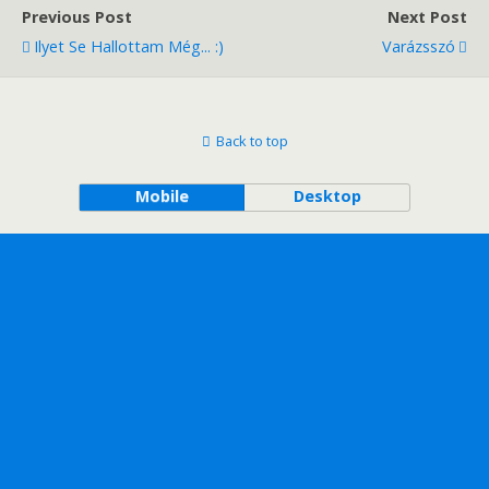
Previous Post
Next Post
Ilyet Se Hallottam Még... :)
Varázsszó
Back to top
Mobile
Desktop