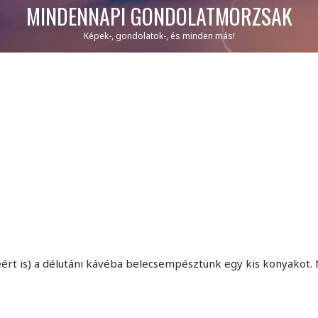
MINDENNAPI GONDOLATMORZSÁK
Képek-, gondolatok-, és minden más!
véért is) a délutáni kávéba belecsempésztünk egy kis konyakot