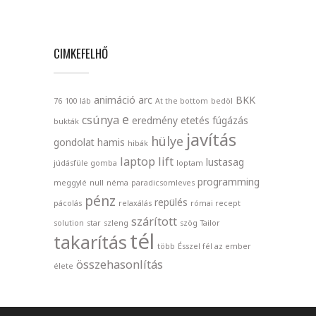
CIMKEFELHŐ
animáció
arc
BKK
76
100 láb
At the bottom
bedöl
e
csúnya
eredmény
etetés
fúgázás
bukták
javítás
hülye
gondolat
hamis
hibák
laptop
lift
lustasag
júdásfüle gomba
loptam
programming
meggylé
null
néma
paradicsomleves
pénz
repülés
pácolás
relaxálás
római recept
szárított
solution
star
szleng
szög
Tailor
tél
takarítás
több
Ésszel fél az ember
összehasonlítás
élete