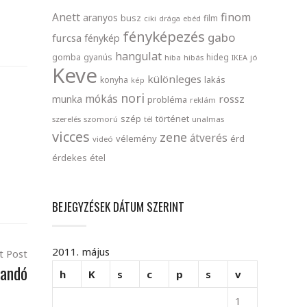
finom
Anett
aranyos
busz
film
ciki
drága
ebéd
fényképezés
gabo
furcsa
fénykép
hangulat
gomba
gyanús
hideg
hiba
hibás
IKEA
jó
Keve
különleges
lakás
konyha
kép
nori
mókás
rossz
munka
probléma
reklám
szép
történet
szerelés
szomorú
tél
unalmas
vicces
zene
átverés
vélemény
érd
videó
érdekes
étel
BEJEGYZÉSEK DÁTUM SZERINT
2011. május
t Post
andó
h
K
s
c
p
s
v
1