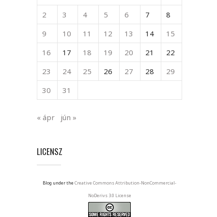
2
3
4
5
6
7
8
9
10
11
12
13
14
15
16
17
18
19
20
21
22
23
24
25
26
27
28
29
30
31
« ápr
jún »
LICENSZ
Blog under the
Creative Commons Attribution-NonCommercial-
NoDerivs 3.0 License