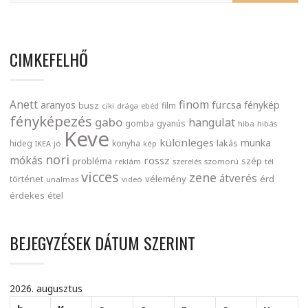
CIMKEFELHŐ
finom
Anett
furcsa
fénykép
aranyos
busz
film
ciki
drága
ebéd
fényképezés
gabo
hangulat
gomba
gyanús
hiba
hibás
Keve
különleges
munka
lakás
hideg
konyha
IKEA
jó
kép
nori
mókás
rossz
probléma
szép
reklám
szerelés
szomorú
tél
vicces
zene
átverés
történet
vélemény
érd
unalmas
videó
érdekes
étel
BEJEGYZÉSEK DÁTUM SZERINT
2026. augusztus