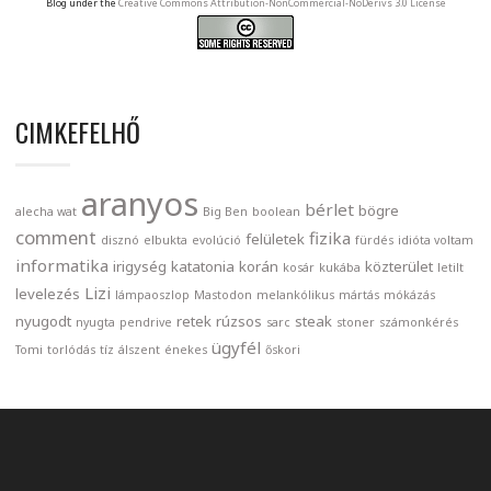
Blog under the
Creative Commons Attribution-NonCommercial-NoDerivs 3.0 License
CIMKEFELHŐ
aranyos
bérlet
bögre
alecha wat
Big Ben
boolean
comment
fizika
felületek
disznó
elbukta
evolúció
fürdés
idióta voltam
informatika
irigység
katatonia
korán
közterület
kosár
kukába
letilt
Lizi
levelezés
lámpaoszlop
Mastodon
melankólikus
mártás
mókázás
nyugodt
retek
rúzsos
steak
nyugta
pendrive
sarc
stoner
számonkérés
ügyfél
Tomi
torlódás
tíz
álszent
énekes
őskori