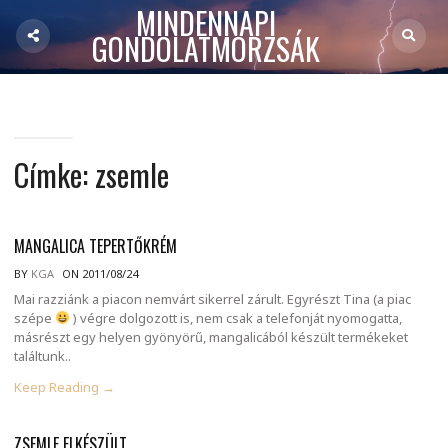
MINDENNAPI
GONDOLATMORZSÁK
Címke:
zsemle
MANGALICA TEPERTŐKRÉM
BY
KGA
ON 2011/08/24
Mai razziánk a piacon nemvárt sikerrel zárult. Egyrészt Tina (a piac
szépe
) végre dolgozott is, nem csak a telefonját nyomogatta,
másrészt egy helyen gyönyörű, mangalicából készült termékeket
találtunk..
Keep Reading →
ZSEMLE ELKÉSZÜLT