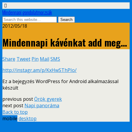
Mindennapi gondolatmorzsák
2012/05/18
Mindennapi kávénkat add meg…
Share
Tweet
Pin
Mail
SMS
http://instagr.am/p/KxHwSThPIo/
Ez a bejegyzés WordPress for Android alkalmazással
készült
previous post
Örök gyerek
next post
Napi panoráma
Back to top
mobile
desktop