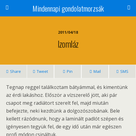
Mindennapi gondolatmorzsák
2011/04/18
Izomláz
Share
Tweet
Pin
Mail
SMS
Tegnap reggel találkoztam bátyámmal, és kimentünk
az érdi lakáshoz. Először a vízszerelő jött, aki pár
csapot meg radiátort szerelt fel, majd miután
befejezte, neki kezdtünk a dolgozószobának. Bele
kellett rázódnunk, hogy a laminált padlót szépen és
igényesen tegyük fel, de egy idő után már egészen
profi módon csináltuk.