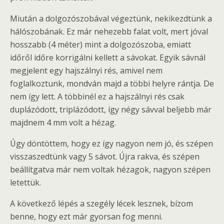
Miután a dolgozószobával végeztünk, nekikezdtünk a
hálószobának. Ez már nehezebb falat volt, mert jóval
hosszabb (4 méter) mint a dolgozószoba, emiatt
időről időre korrigálni kellett a sávokat. Egyik sávnál
megjelent egy hajszálnyi rés, amivel nem
foglalkoztunk, mondván majd a többi helyre rántja. De
nem így lett. A többinél ez a hajszálnyi rés csak
duplázódott, triplázódott, így négy sávval beljebb már
majdnem 4 mm volt a hézag.
Úgy döntöttem, hogy ez így nagyon nem jó, és szépen
visszaszedtünk vagy 5 sávot. Újra rakva, és szépen
beállítgatva már nem voltak hézagok, nagyon szépen
letettük.
A következő lépés a szegély lécek lesznek, bízom
benne, hogy ezt már gyorsan fog menni.