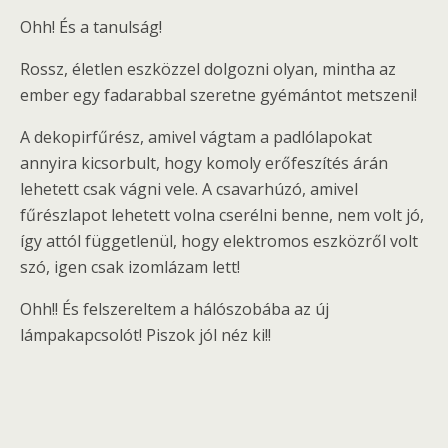
Ohh! És a tanulság!
Rossz, életlen eszközzel dolgozni olyan, mintha az
ember egy fadarabbal szeretne gyémántot metszeni!
A dekopirfűrész, amivel vágtam a padlólapokat
annyira kicsorbult, hogy komoly erőfeszítés árán
lehetett csak vágni vele. A csavarhúzó, amivel
fűrészlapot lehetett volna cserélni benne, nem volt jó,
így attól függetlenül, hogy elektromos eszközről volt
szó, igen csak izomlázam lett!
Ohh!! És felszereltem a hálószobába az új
lámpakapcsolót! Piszok jól néz ki!!