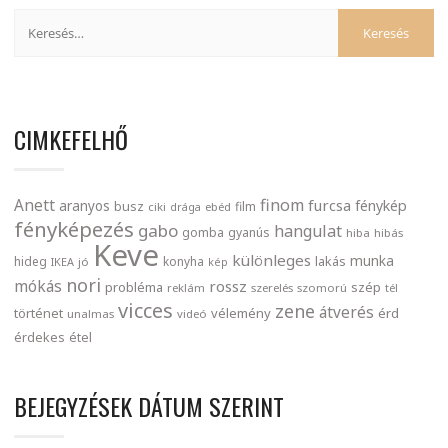
CIMKEFELHŐ
finom
Anett
furcsa
fénykép
aranyos
busz
film
ciki
drága
ebéd
fényképezés
gabo
hangulat
gomba
gyanús
hiba
hibás
Keve
különleges
munka
lakás
hideg
konyha
IKEA
jó
kép
nori
mókás
rossz
probléma
szép
reklám
szerelés
szomorú
tél
vicces
zene
átverés
történet
vélemény
érd
unalmas
videó
érdekes
étel
BEJEGYZÉSEK DÁTUM SZERINT