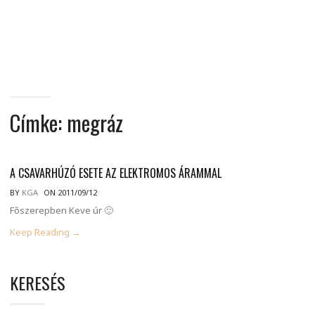
MINDENNAPI
GONDOLATMORZSÁK
Címke:
megráz
A CSAVARHÚZÓ ESETE AZ ELEKTROMOS ÁRAMMAL
BY
KGA
ON 2011/09/12
Főszerepben Keve úr 🙂
Keep Reading →
KERESÉS