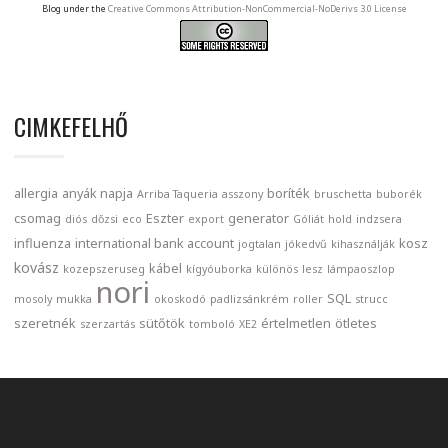
Blog under the
Creative Commons Attribution-NonCommercial-NoDerivs 3.0 License
CIMKEFELHŐ
allergia
anyák napja
boríték
Arriba Taqueria
asszony
bruschetta
buborék
csomag
Eszter
generator
diós
dőzsi
eco
export
Góliát
hold
indzsera
influenza
international bank account
kosz
jogtalan
jókedvű
kihasználják
kovász
kábel
kozepszeruseg
kígyóuborka
különös
lesz
lámpaoszlop
nori
SQL
mosoly
mukka
okoskodó
padlizsánkrém
roller
strucc
szeretnék
sütőtök
értelmetlen
ötletes
szerzartás
tomboló
XE2