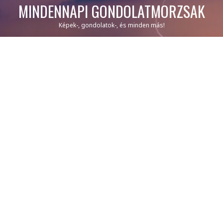
MINDENNAPI GONDOLATMORZSÁK
Képek-, gondolatok-, és minden más!