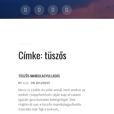
Címke:
tüszős
TÜSZŐS MANDULAGYULLADÁS
BY
KGA
ON 2012/05/07
Nincs is szebb és jobb annál, mint amikor az
ember cseppfertőzés útján kap el valami
igazán gusztustalan betegséget. Íme
rögtön itt van a tüszős mandulagyulladás.
Szerdán már fájt a torkom,.