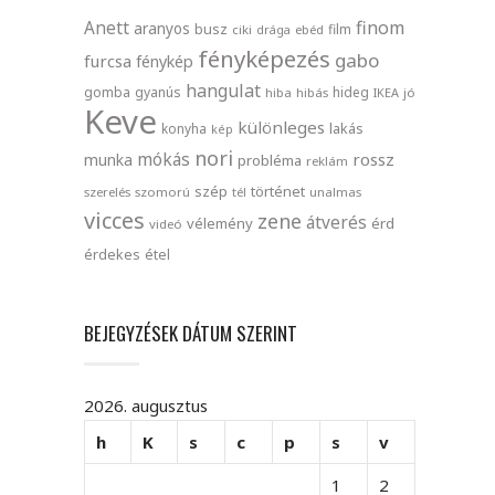
finom
Anett
aranyos
busz
film
ciki
drága
ebéd
fényképezés
gabo
furcsa
fénykép
hangulat
gomba
gyanús
hideg
hiba
hibás
IKEA
jó
Keve
különleges
lakás
konyha
kép
nori
mókás
rossz
munka
probléma
reklám
szép
történet
szerelés
szomorú
tél
unalmas
vicces
zene
átverés
vélemény
érd
videó
érdekes
étel
BEJEGYZÉSEK DÁTUM SZERINT
2026. augusztus
h
K
s
c
p
s
v
1
2