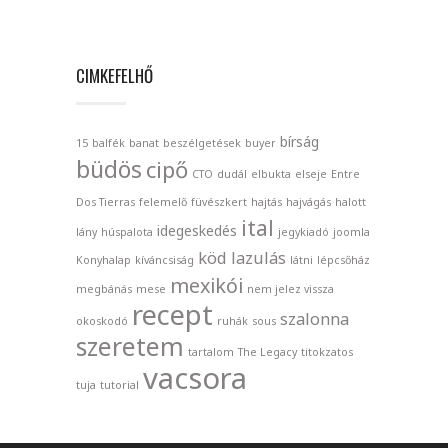
CIMKEFELHŐ
bírság
15
balfék
banat
beszélgetések
buyer
büdös
cipő
CTO
dudál
elbukta
elseje
Entre
Dos Tierras
felemelő
füvészkert
hajtás
hajvágás
halott
ital
idegeskedés
lány
húspalota
jegykiadó
joomla
köd
lazulás
Konyhalap
kíváncsiság
látni
lépcsőház
mexikói
megbánás
mese
nem jelez vissza
recept
szalonna
okoskodó
ruhák
sous
szeretem
tartalom
The Legacy
titokzatos
vacsora
tuja
tutorial