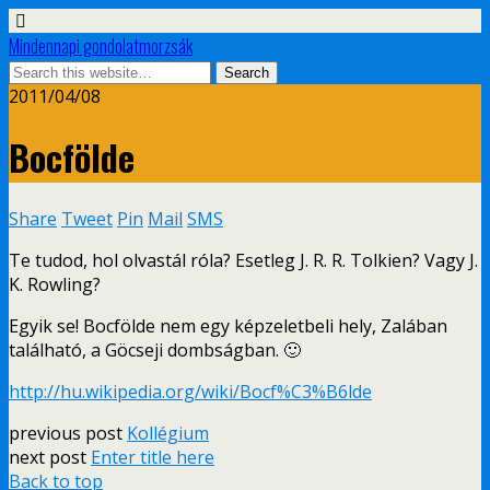
Mindennapi gondolatmorzsák
2011/04/08
Bocfölde
Share
Tweet
Pin
Mail
SMS
Te tudod, hol olvastál róla? Esetleg J. R. R. Tolkien? Vagy J.
K. Rowling?
Egyik se! Bocfölde nem egy képzeletbeli hely, Zalában
található, a Göcseji dombságban. 🙂
http://hu.wikipedia.org/wiki/Bocf%C3%B6lde
previous post
Kollégium
next post
Enter title here
Back to top