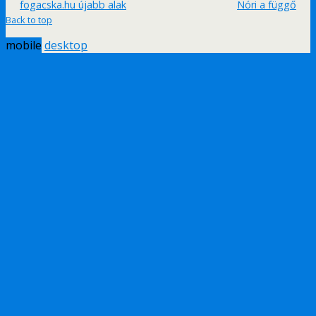
fogacska.hu újabb alak
Nóri a függő
Back to top
mobile
desktop