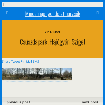
Mindennapi gondolatmorzsák
2011/03/21
Csúszdapark, Hajógyári Sziget
Share
Tweet
Pin
Mail
SMS
previous post
next post