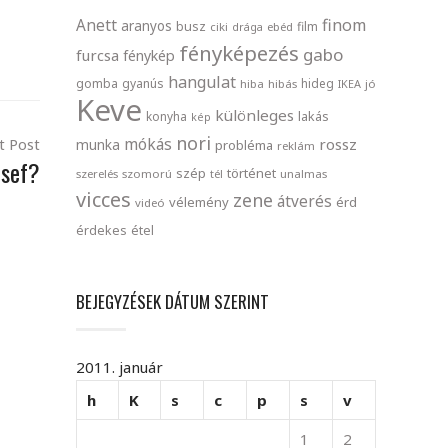
finom
Anett
aranyos
busz
film
ciki
drága
ebéd
fényképezés
gabo
furcsa
fénykép
hangulat
gomba
gyanús
hideg
hiba
hibás
IKEA
jó
Keve
különleges
lakás
konyha
kép
nori
mókás
t Post
rossz
munka
probléma
reklám
zsef?
szép
történet
szerelés
szomorú
tél
unalmas
vicces
zene
átverés
vélemény
érd
videó
érdekes
étel
BEJEGYZÉSEK DÁTUM SZERINT
2011. január
h
K
s
c
p
s
v
1
2