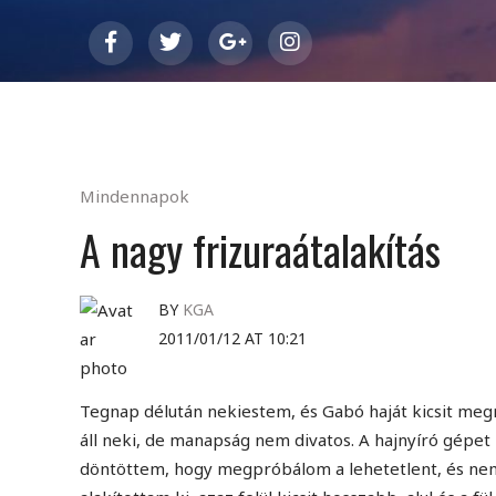
Mindennapok
A nagy frizuraátalakítás
BY
KGA
2011/01/12 AT 10:21
Tegnap délután nekiestem, és Gabó haját kicsit megr
áll neki, de manapság nem divatos. A hajnyíró gépet
döntöttem, hogy megpróbálom a lehetetlent, és nem