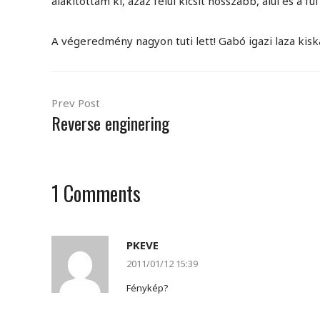
alakítottam ki, azaz felül kicsit hosszabb, alul és a fü
A végeredmény nagyon tuti lett! Gabó igazi laza kiskam
Prev Post
Reverse enginering
1
Comments
PKEVE
2011/01/12 15:39
Fénykép?