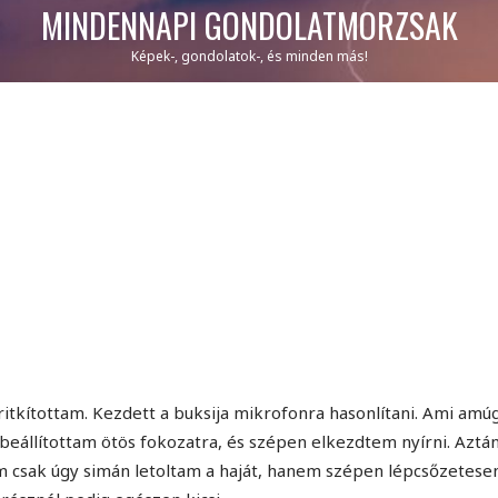
MINDENNAPI GONDOLATMORZSÁK
Képek-, gondolatok-, és minden más!
itkítottam. Kezdett a buksija mikrofonra hasonlítani. Ami amúg
 beállítottam ötös fokozatra, és szépen elkezdtem nyírni. Aztá
 csak úgy simán letoltam a haját, hanem szépen lépcsőzetese