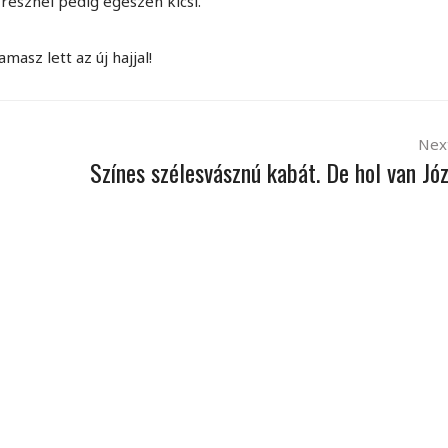
l résznél pedig egészen kicsi.
asz lett az új hajjal!
Nex
Színes szélesvásznú kabát. De hol van Jó