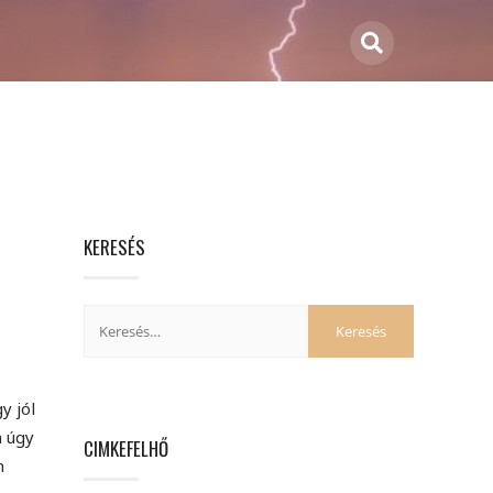
KERESÉS
y jól
n úgy
CIMKEFELHŐ
n