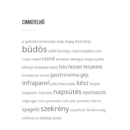
CIMKEFELHŐ
a gyilkolás művészete
anya
anyag
Beef Jerky
büdös
Caffé Dorottya
charmingdate.com
csönd
costa
család
decatlon
dialógus
drapery falls
falu
felület
felületek
elfelejt
elutasítva
fahéj
gasztronómia
gép
fenntartók
forest
infrapanel
kész
jelly
kihasználás
lények
napsütés
nyomasztó
majdnem
mászóka
olajbogyó
orm
penzklub.com
phó
préselés
Párizs
szekrény
spagetti
sziszifuszi
Törökország
zelleres só
átállítás
érték