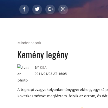
Mindennapok
Kemény legény
BY
KGA
2011/01/03 AT 16:05
A tegnapi „vagyokolyankeménygyerekhogyegyszálp
következménye: megfáztam, folyik az orrom, és dát