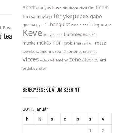
finom
Anett
aranyos
busz
film
ciki
drága
ebéd
fényképezés
gabo
furcsa
fénykép
hangulat
gomba
gyanús
hideg
hiba
hibás
IKEA
jó
t Post
Keve
ű tea
különleges
lakás
konyha
kép
nori
mókás
rossz
munka
probléma
reklám
szép
történet
szerelés
szomorú
tél
unalmas
vicces
zene
átverés
vélemény
érd
videó
érdekes
étel
BEJEGYZÉSEK DÁTUM SZERINT
2011. január
h
K
s
c
p
s
v
1
2