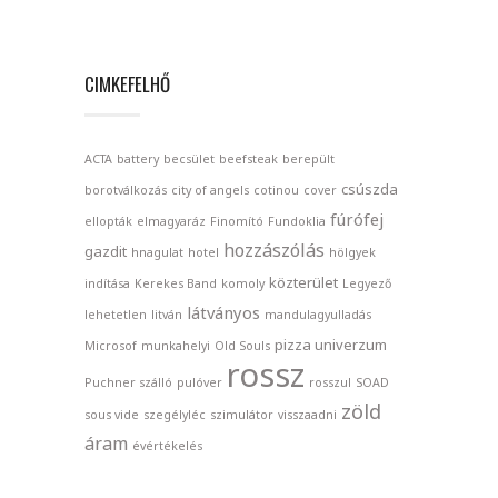
CIMKEFELHŐ
ACTA
battery
becsület
beefsteak
berepült
csúszda
borotválkozás
city of angels
cotinou
cover
fúrófej
ellopták
elmagyaráz
Finomító
Fundoklia
hozzászólás
gazdit
hnagulat
hotel
hölgyek
közterület
indítása
Kerekes Band
komoly
Legyező
látványos
lehetetlen
litván
mandulagyulladás
pizza univerzum
Microsof
munkahelyi
Old Souls
rossz
Puchner szálló
pulóver
rosszul
SOAD
zöld
sous vide
szegélyléc
szimulátor
visszaadni
áram
évértékelés