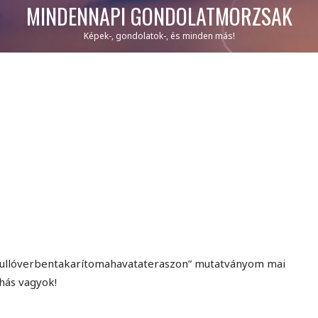
MINDENNAPI GONDOLATMORZSÁK
Képek-, gondolatok-, és minden más!
ullóverbentakarítomahavatateraszon” mutatványom mai
hás vagyok!