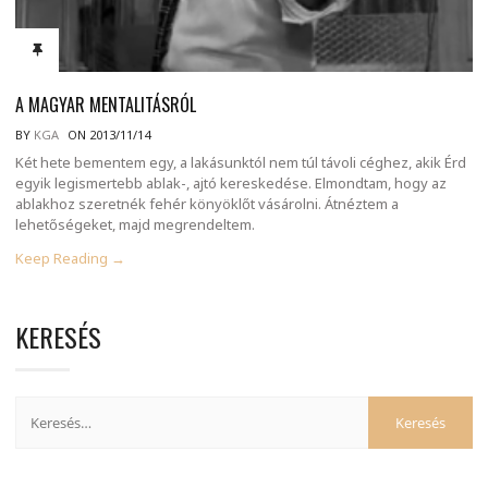
A MAGYAR MENTALITÁSRÓL
BY
KGA
ON 2013/11/14
Két hete bementem egy, a lakásunktól nem túl távoli céghez, akik Érd
egyik legismertebb ablak-, ajtó kereskedése. Elmondtam, hogy az
ablakhoz szeretnék fehér könyöklőt vásárolni. Átnéztem a
lehetőségeket, majd megrendeltem.
Keep Reading →
KERESÉS