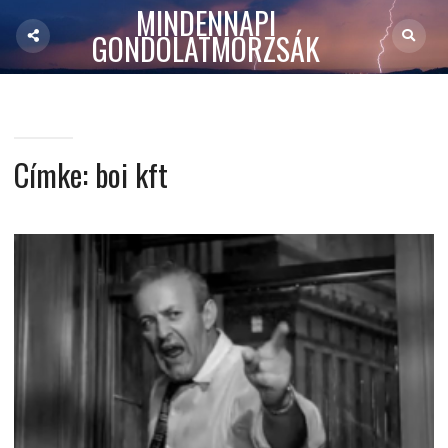
MINDENNAPI
GONDOLATMORZSÁK
Címke:
boi kft