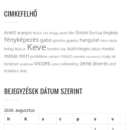
CIMKEFELHŐ
finom
Anett
furcsa
fénykép
aranyos
busz
film
ciki
drága
ebéd
fényképezés
gabo
hangulat
gomba
gyanús
hiba
hibás
Keve
különleges
munka
lakás
hideg
konyha
IKEA
jó
kép
nori
mókás
rossz
probléma
szép
reklám
szerelés
szomorú
tél
vicces
zene
átverés
történet
vélemény
érd
unalmas
videó
érdekes
étel
BEJEGYZÉSEK DÁTUM SZERINT
2026. augusztus
h
K
s
c
p
s
v
1
2