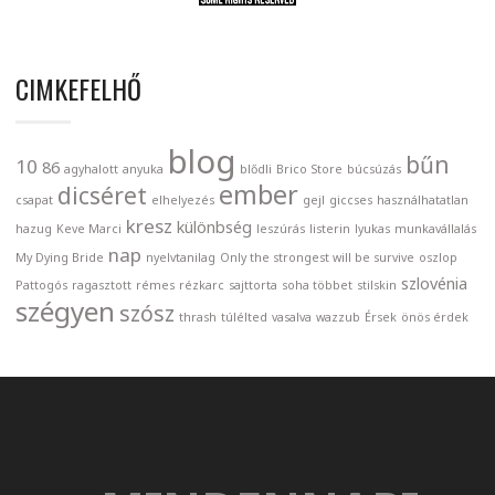
CIMKEFELHŐ
blog
bűn
10
86
agyhalott
anyuka
blődli
Brico Store
búcsúzás
ember
dicséret
csapat
elhelyezés
gejl
giccses
használhatatlan
kresz
különbség
hazug
Keve Marci
leszúrás
listerin
lyukas
munkavállalás
nap
My Dying Bride
nyelvtanilag
Only the strongest will be survive
oszlop
szlovénia
Pattogós
ragasztott
rémes
rézkarc
sajttorta
soha többet
stilskin
szégyen
szósz
thrash
túlélted
vasalva
wazzub
Érsek
önös érdek