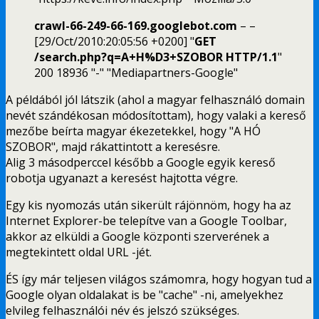
crawl-66-249-66-169.googlebot.com
– –
[29/Oct/2010:20:05:56 +0200] "
GET
/search.php?q=A+H%D3+SZOBOR HTTP/1.1
"
200 18936 "-" "Mediapartners-Google"
A példából jól látszik (ahol a magyar felhasználó domain
nevét szándékosan módosítottam), hogy valaki a kereső
mezőbe beírta magyar ékezetekkel, hogy "A HÓ
SZOBOR", majd rákattintott a keresésre.
Alig 3 másodperccel később a Google egyik kereső
robotja ugyanazt a keresést hajtotta végre.
Egy kis nyomozás után sikerült rájönnöm, hogy ha az
Internet Explorer-be telepítve van a Google Toolbar,
akkor az elküldi a Google központi szerverének a
megtekintett oldal URL -jét.
ÉS így már teljesen világos számomra, hogy hogyan tud a
Google olyan oldalakat is be "cache" -ni, amelyekhez
elvileg felhasználói név és jelszó szükséges.