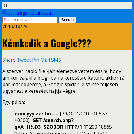
Mindennapi gondolatmorzsák
2010/10/29
Kémkedik a Google???
Share
Tweet
Pin
Mail
SMS
A szerver napló file -jait elemezve vettem észre, hogy
amikor valaki a blog -ban a keresésre kattint, akkor rá
pár másodpercre, a Google spider -e szinte teljesen
ugyanazt a keresést hajtja végre.
Egy példa:
xxxx.yyy.zzz.hu
– – [29/Oct/2010:20:05:53
+0200] "
GET /search.php?
q=A+H%D3+SZOBOR HTTP/1.1
" 200 18865
"https://keve.info/index.php" "Mozilla/5.0"