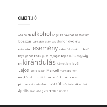
CIMKEFELHŐ
alkohol
Ada-Kaleh
Angelika Kávéház
beszoptam
bosszús
donor
dvd
csirkeláb
csámpás
dísz
esemény
elárasztott
extra
feketeribizli
festő
hazugság
floyd
gondolkodik
guba
hajvágás
hajós 16
kirándulás
kéretlen levél
kft
Lajos
Marcell
lepke
lezárt
marhapörkölt
megkóstoltuk
mfttt.hu
miteszünk
módra
orm
szakáll
pénzkeresés
skizofrén
sós
tetszett
utolsó
április
áron
átvág
érzéketlen
íztelen