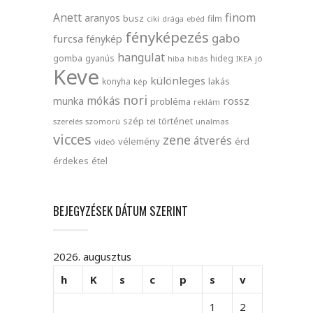
finom
Anett
aranyos
busz
film
ciki
drága
ebéd
fényképezés
gabo
furcsa
fénykép
hangulat
gomba
gyanús
hideg
hiba
hibás
IKEA
jó
Keve
különleges
lakás
konyha
kép
nori
mókás
rossz
munka
probléma
reklám
szép
történet
szerelés
szomorú
tél
unalmas
vicces
zene
átverés
vélemény
érd
videó
érdekes
étel
BEJEGYZÉSEK DÁTUM SZERINT
2026. augusztus
h
K
s
c
p
s
v
1
2