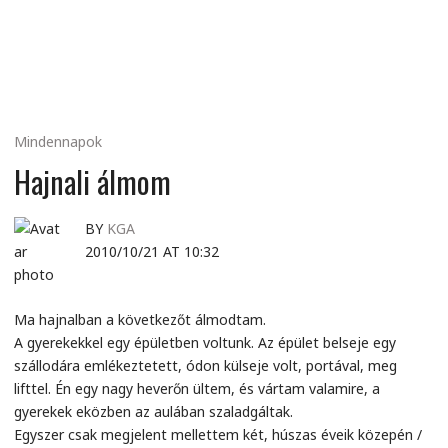
MINDENNAPI
GONDOLATMORZSÁK
Mindennapok
Hajnali álmom
BY
KGA
2010/10/21 AT 10:32
Ma hajnalban a következőt álmodtam.
A gyerekekkel egy épületben voltunk. Az épület belseje egy
szállodára emlékeztetett, ódon külseje volt, portával, meg
lifttel. Én egy nagy heverőn ültem, és vártam valamire, a
gyerekek eközben az aulában szaladgáltak.
Egyszer csak megjelent mellettem két, húszas éveik közepén /