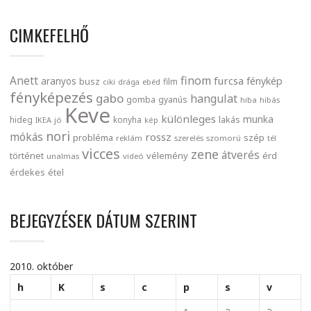
CIMKEFELHŐ
finom
Anett
furcsa
fénykép
aranyos
busz
film
ciki
drága
ebéd
fényképezés
gabo
hangulat
gomba
gyanús
hiba
hibás
Keve
különleges
munka
lakás
hideg
konyha
IKEA
jó
kép
nori
mókás
rossz
probléma
szép
reklám
szerelés
szomorú
tél
vicces
zene
átverés
történet
vélemény
érd
unalmas
videó
érdekes
étel
BEJEGYZÉSEK DÁTUM SZERINT
2010. október
h
K
s
c
p
s
v