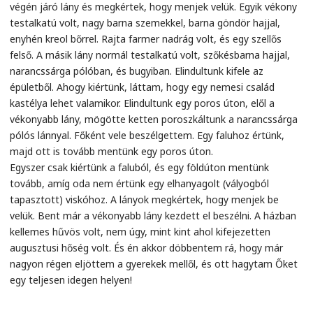
végén járó lány és megkértek, hogy menjek velük. Egyik vékony
testalkatú volt, nagy barna szemekkel, barna göndör hajjal,
enyhén kreol bőrrel. Rajta farmer nadrág volt, és egy szellős
felső. A másik lány normál testalkatú volt, szőkésbarna hajjal,
narancssárga pólóban, és bugyiban. Elindultunk kifele az
épületből. Ahogy kiértünk, láttam, hogy egy nemesi család
kastélya lehet valamikor. Elindultunk egy poros úton, elől a
vékonyabb lány, mögötte ketten poroszkáltunk a narancssárga
pólós lánnyal. Főként vele beszélgettem. Egy faluhoz értünk,
majd ott is tovább mentünk egy poros úton.
Egyszer csak kiértünk a faluból, és egy földúton mentünk
tovább, amíg oda nem értünk egy elhanyagolt (vályogból
tapasztott) viskóhoz. A lányok megkértek, hogy menjek be
velük. Bent már a vékonyabb lány kezdett el beszélni. A házban
kellemes hűvös volt, nem úgy, mint kint ahol kifejezetten
augusztusi hőség volt. És én akkor döbbentem rá, hogy már
nagyon régen eljöttem a gyerekek mellől, és ott hagytam Őket
egy teljesen idegen helyen!