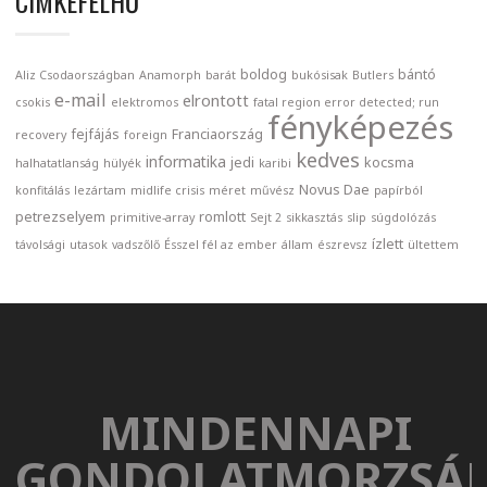
CIMKEFELHŐ
boldog
bántó
Aliz Csodaországban
Anamorph
barát
bukósisak
Butlers
e-mail
elrontott
csokis
elektromos
fatal region error detected; run
fényképezés
fejfájás
Franciaország
recovery
foreign
kedves
informatika
jedi
kocsma
halhatatlanság
hülyék
karibi
Novus Dae
konfitálás
lezártam
midlife crisis
méret
művész
papírból
petrezselyem
romlott
primitive-array
Sejt 2
sikkasztás
slip
súgdolózás
ízlett
távolsági
utasok
vadszőlő
Ésszel fél az ember
állam
észrevsz
ültettem
MINDENNAPI
GONDOLATMORZSÁ