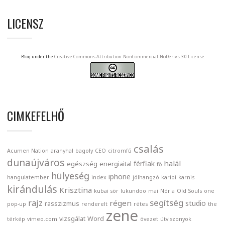
LICENSZ
Blog under the
Creative Commons Attribution-NonCommercial-NoDerivs 3.0 License
CIMKEFELHŐ
csalás
Acumen Nation
aranyhal
bagoly
CEO
citromfű
dunaújváros
halál
férfiak
egészség
energiaital
fő
hülyeség
iphone
hangulatember
index
jólhangzó
karibi
karnis
kirándulás
Krisztina
kubai sör
lukundoo
mai
Nória
Old Souls
one
segítség
rajz
régen
studio
rasszizmus
pop-up
renderelt
rétes
the
zene
vizsgálat
Word
térkép
vimeo.com
övezet
útviszonyok