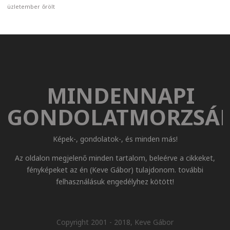
üzletember
őrölt
MINDENNAPI
GONDOLATMORZSÁ
Képek-, gondolatok-, és minden más!
Az oldalon megjelenő minden tartalom, beleérve a cikkeket,
fényképeket az én (Keve Gábor) tulajdonom. további
felhasználásuk engedélyhez kötött!
Copyright 2001 - 2018, Keve Gábor