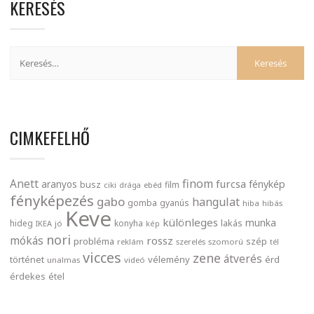
KERESÉS
CIMKEFELHŐ
finom
Anett
furcsa
fénykép
aranyos
busz
film
ciki
drága
ebéd
fényképezés
gabo
hangulat
gomba
gyanús
hiba
hibás
Keve
különleges
munka
lakás
hideg
konyha
IKEA
jó
kép
nori
mókás
rossz
probléma
szép
reklám
szerelés
szomorú
tél
vicces
zene
átverés
történet
vélemény
érd
unalmas
videó
érdekes
étel