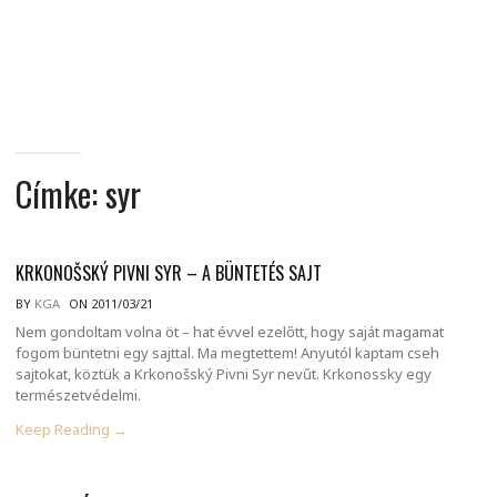
MINDENNAPI
GONDOLATMORZSÁK
Címke:
syr
KRKONOŠSKÝ PIVNI SYR – A BÜNTETÉS SAJT
BY
KGA
ON 2011/03/21
Nem gondoltam volna öt – hat évvel ezelőtt, hogy saját magamat
fogom büntetni egy sajttal. Ma megtettem! Anyutól kaptam cseh
sajtokat, köztük a Krkonošský Pivni Syr nevűt. Krkonossky egy
természetvédelmi.
Keep Reading →