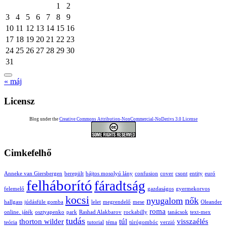
1
2
3
4
5
6
7
8
9
10
11
12
13
14
15
16
17
18
19
20
21
22
23
24
25
26
27
28
29
30
31
« máj
Licensz
Blog under the
Creative Commons Attribution-NonCommercial-NoDerivs 3.0 License
Cimkefelhő
Anneke van Giersbergen
berepült
bájtos mosolyú lány
confusion
cover
csont
entity
euró
felháborító
fáradtság
felemelő
gazdaságos
gyermekorvos
kocsi
nyugalom
nők
hallgass
júdásfüle gomba
lelet
megrendelő
mese
Oleander
roma
online. játék
osztyapenko
park
Rashad Alakbarov
rockabilly
tanácsok
text-mex
tudás
thorton wilder
túl
visszaélés
teória
tutorial
téma
túrógombóc
verzió