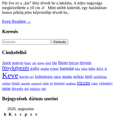
Pár éve ez a „kis” lény tévedt be a lakásba. A teljes nagysága
megközelítette a 10 cm -t! Mint utóbb kiderült, egy hazánkban
honos pókfaj jeles képviselője tévedt be,.
Keep Reading →
Keresés
Keresés:
Cimkefelhő
Anett
finom
furcsa
fénykép
aranyos
busz
film
ciki
drága
ebéd
fényképezés
gabo
hangulat
gomba
gyanús
hiba
hibás
hideg
IKEA
jó
Keve
nori
különleges
mókás
munka
probléma
lakás
konyha
kép
vicces
rossz
szép
vélemény
történet
reklám
szerelés
szomorú
tél
unalmas
videó
zene
átverés
érd
érdekes
étel
Bejegyzések dátum szerint
2026. augusztus
h
K
s
c
p
s
v