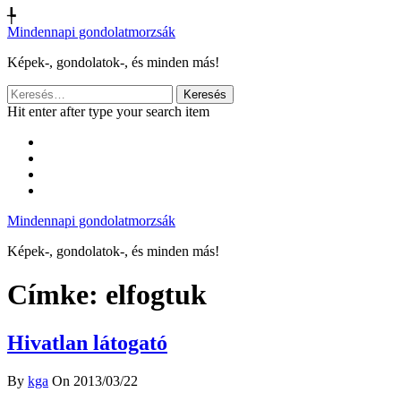
╄
Mindennapi gondolatmorzsák
Képek-, gondolatok-, és minden más!
Keresés:
Hit enter after type your search item
Mindennapi gondolatmorzsák
Képek-, gondolatok-, és minden más!
Címke:
elfogtuk
Hivatlan látogató
By
kga
On 2013/03/22