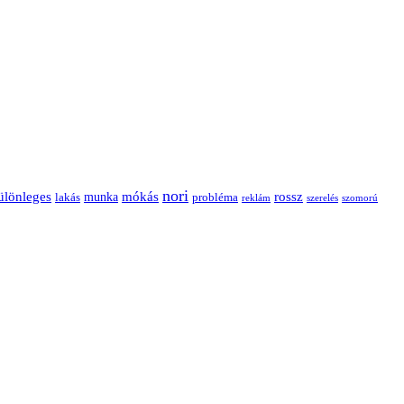
nori
ülönleges
mókás
rossz
munka
probléma
lakás
reklám
szerelés
szomorú