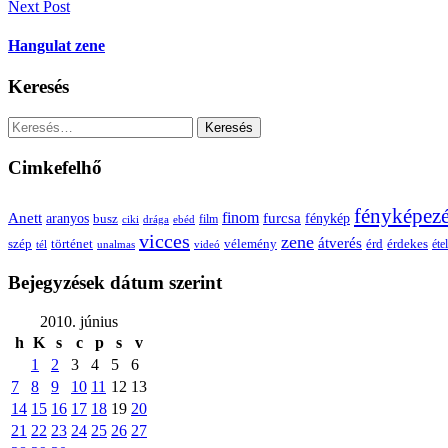
Next Post
Hangulat zene
Keresés
Keresés:
Cimkefelhő
fényképez
Anett
finom
furcsa
fénykép
aranyos
busz
film
ciki
drága
ebéd
vicces
zene
átverés
szép
vélemény
érd
történet
érdekes
étel
tél
unalmas
videó
Bejegyzések dátum szerint
2010. június
h
K
s
c
p
s
v
1
2
3
4
5
6
7
8
9
10
11
12
13
14
15
16
17
18
19
20
21
22
23
24
25
26
27