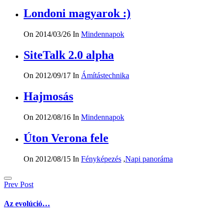
Londoni magyarok :)
On 2014/03/26
In
Mindennapok
SiteTalk 2.0 alpha
On 2012/09/17
In
Ámítástechnika
Hajmosás
On 2012/08/16
In
Mindennapok
Úton Verona fele
On 2012/08/15
In
Fényképezés
,
Napi panoráma
Bejegyzés
Prev Post
navigáció
Az evolúció…