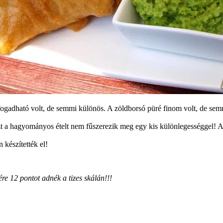
lfogadható volt, de semmi különös. A zöldborsó püré finom volt, de se
zt a hagyományos ételt nem fűszerezik meg egy kis különlegességgel! A
 készítették el!
re 12 pontot adnék a tizes skálán!!!