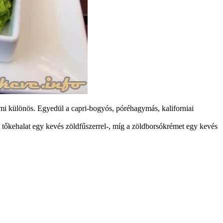
mmi különös. Egyedül a capri-bogyós, póréhagymás, kaliforniai
 tőkehalat egy kevés zöldfűszerrel-, míg a zöldborsókrémet egy kevés