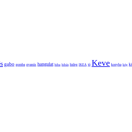
Keve
és
gabo
hangulat
k
gomba
gyanús
hiba
hibás
hideg
IKEA
jó
konyha
kép