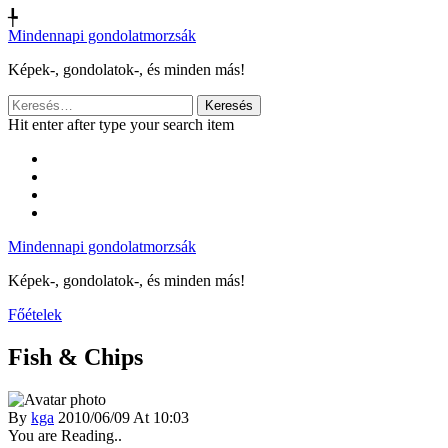
╄
Mindennapi gondolatmorzsák
Képek-, gondolatok-, és minden más!
Keresés:
Hit enter after type your search item
Mindennapi gondolatmorzsák
Képek-, gondolatok-, és minden más!
Főételek
Fish & Chips
By
kga
2010/06/09 At 10:03
You are Reading..