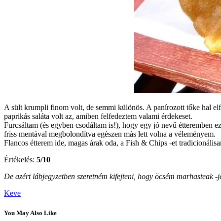
A sült krumpli finom volt, de semmi különös. A panírozott tőke hal e
paprikás saláta volt az, amiben felfedeztem valami érdekeset.
Furcsáltam (és egyben csodáltam is!), hogy egy jó nevű étteremben e
friss mentával megbolondítva egészen más lett volna a véleményem.
Flancos étterem ide, magas árak oda, a Fish & Chips -et tradicionálisan
Értékelés:
5/10
De azért lábjegyzetben szeretném kifejteni, hogy öcsém marhasteak -jé
Keve
You May Also Like