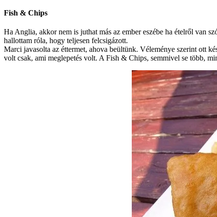
Fish & Chips
Ha Anglia, akkor nem is juthat más az ember eszébe ha ételről van szó
hallottam róla, hogy teljesen felcsigázott.
Marci javasolta az éttermet, ahova beültünk. Véleménye szerint ott ké
volt csak, ami meglepetés volt. A Fish & Chips, semmivel se több, min