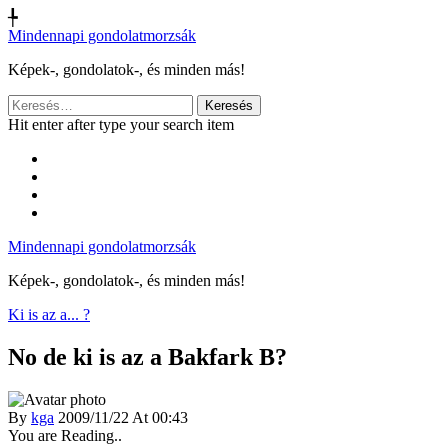
╄
Mindennapi gondolatmorzsák
Képek-, gondolatok-, és minden más!
Keresés:
Hit enter after type your search item
Mindennapi gondolatmorzsák
Képek-, gondolatok-, és minden más!
Ki is az a... ?
No de ki is az a Bakfark B?
By
kga
2009/11/22 At 00:43
You are Reading..