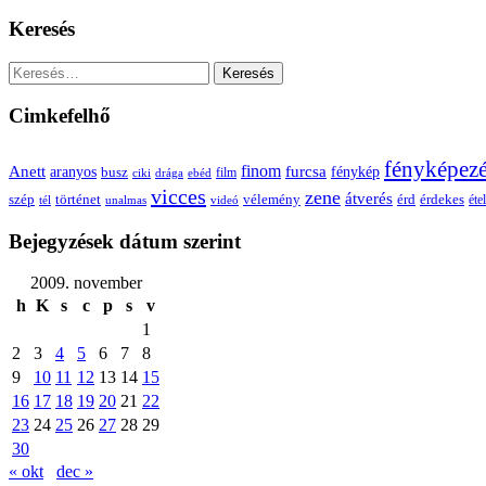
Keresés
Keresés:
Cimkefelhő
fényképez
Anett
finom
furcsa
fénykép
aranyos
busz
film
ciki
drága
ebéd
vicces
zene
átverés
szép
vélemény
érd
történet
érdekes
étel
tél
unalmas
videó
Bejegyzések dátum szerint
2009. november
h
K
s
c
p
s
v
1
2
3
4
5
6
7
8
9
10
11
12
13
14
15
16
17
18
19
20
21
22
23
24
25
26
27
28
29
30
« okt
dec »