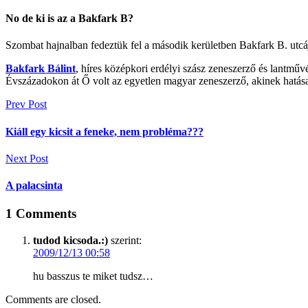
No de ki is az a Bakfark B?
Szombat hajnalban fedeztük fel a második kerületben Bakfark B. utcájá
Bakfark Bálint
, híres középkori erdélyi szász zeneszerző és lantműv
Évszázadokon át Ő volt az egyetlen magyar zeneszerző, akinek hatása 
Bejegyzés
Prev Post
navigáció
Kiáll egy kicsit a feneke, nem probléma???
Next Post
A palacsinta
1
Comments
tudod kicsoda.:)
szerint:
2009/12/13 00:58
hu basszus te miket tudsz…
Comments are closed.