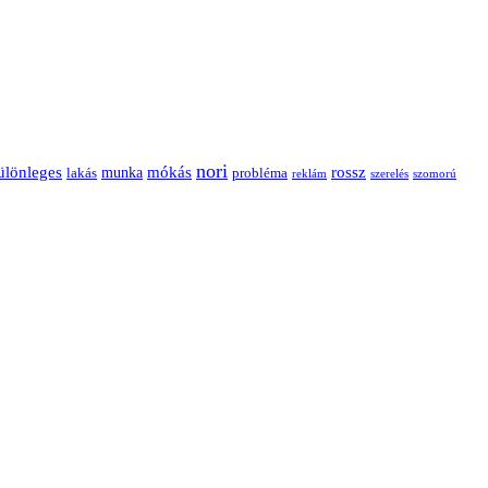
nori
ülönleges
mókás
rossz
munka
probléma
lakás
reklám
szerelés
szomorú