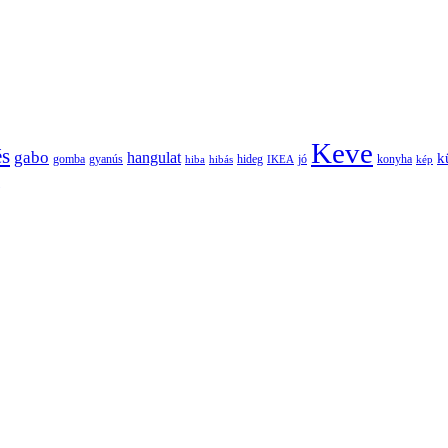
Keve
és
gabo
hangulat
k
gomba
gyanús
hiba
hibás
hideg
IKEA
jó
konyha
kép