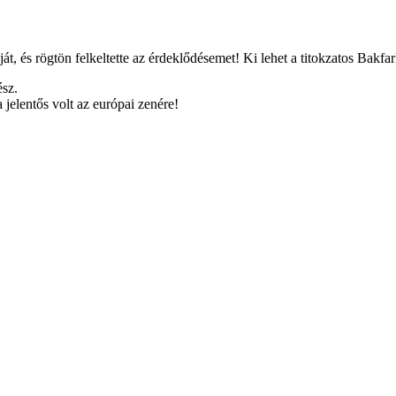
t, és rögtön felkeltette az érdeklődésemet! Ki lehet a titokzatos Bakfa
ész.
jelentős volt az európai zenére!